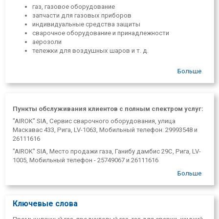
газ, газовое оборудование
запчасти для газовых приборов
индивидуальные средства защиты
сварочное оборудование и принадлежности
аерозоли
тележки для воздушных шаров и т. д.
Больше
Пункты обслуживания клиентов с полным спектром услуг:
"AIROK" SIA, Сервис сварочного оборудования, улица
Маскавас 433, Рига, LV-1063, Мобильный телефон: 29993548 и
26111616
"AIROK" SIA, Место продажи газа, Ганибу дамбис 29С, Рига, LV-
1005, Мобильный телефон - 25749067 и 26111616
"AIROK", SIA, Газоотвод, улица Мукусалас 59, Рига, LV-1004.,
Больше
Мобильный телефон - 29993548
Пункты самообслуживания:
Ключевые слова
"AIROK" OOO, Газоотвод, ул. Бривибас 447, Рига, LV-3362.
Мобильный телефон- 29993548, 26111616