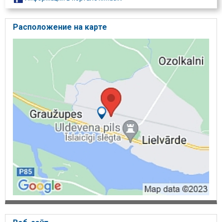
"AIROK", OOO, Газоотвод, Вецпиебалга, "Laura", Вецпиебалгская
волость LV-4122., Мобильный телефон- 25749067, 26111616
Расположение на карте
Пункты самообслуживания в районах:
"AIROK", OOO, Пункт продажи газа, Кекава, улица Ригас 107,
Кекавская волость LV-2123., Мобильный телефон- 25749067,
26111616
"AIROK", OOO, Место продажи газа, Lauku iela 3, Сигулда,
Сигулдская ул., LV-2150., Мобильный телефон- 25749067,
26111616
"AIROK", OOO, Место продажи газа, Видземес 4c, Огре LV-5001.,
Мобильный телефон- 29993548, 26111616
"AIROK", OOO, Газоотвод, ул. парка, 17, Лиелварде, LV-5070.
Мобильный телефон - 26111616, 29993548.
"AIROK", OOO, Газоотвод, Дзирнаву 23, Салдус LV-3801.,
Мобильный телефон- 29993548, 26111616
"AIROK", SIA, точка продаж Gāzu, улица Ливциема 9, Икшкиле,
LV-5052., Мобильный телефон- 29993548, 26111616