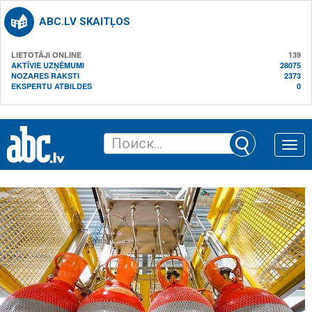
ABC.LV SKAITĻOS
LIETOTĀJI ONLINE
139
AKTĪVIE UZŅĒMUMI
28075
NOZARES RAKSTI
2373
EKSPERTU ATBILDES
0
Toggle
naviga