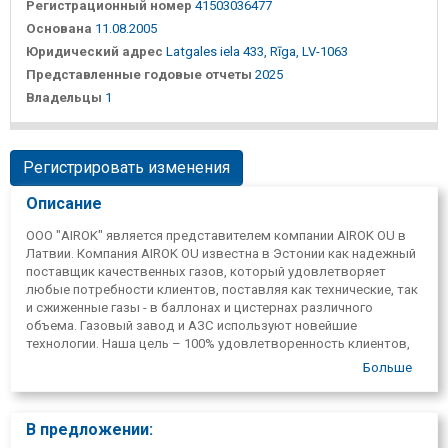
Регистрационный номер
41503036477
Основана
11.08.2005
Юридический адрес
Latgales iela 433, Rīga, LV-1063
Представленные годовые отчеты
2025
Владельцы
1
Регистрировать изменения
Описание
ООО "AIROK" является представителем компании AIROK OU в
Латвии. Компания AIROK OU известна в Эстонии как надежный
поставщик качественных газов, который удовлетворяет
любые потребности клиентов, поставляя как технические, так
и сжиженные газы - в баллонах и цистернах различного
объема. Газовый завод и АЗС используют новейшие
технологии. Наша цель – 100% удовлетворенность клиентов,
независимо от обстоятельств!
Больше
Airok — новая компания, которая ругала клиентов. Предлагает
как аренду, так и покупку воздушных баллонов. Клиент может
быть свободен от арендной платы и договорных
В предложении:
обязательств.