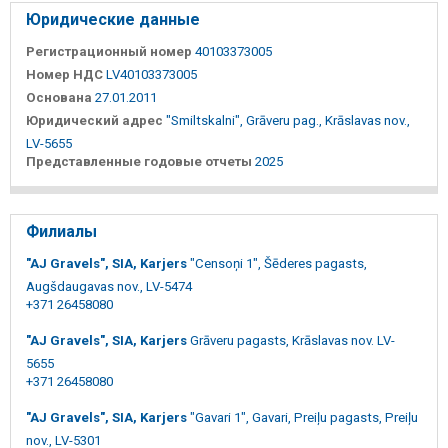
Юридические данные
Регистрационный номер
40103373005
Номер НДС
LV40103373005
Основана
27.01.2011
Юридический адрес
"Smiltskalni", Grāveru pag., Krāslavas nov.,
LV-5655
Представленные годовые отчеты
2025
Филиалы
"AJ Gravels", SIA, Karjers
"Censoņi 1", Šēderes pagasts,
Augšdaugavas nov., LV-5474
+371 26458080
"AJ Gravels", SIA, Karjers
Grāveru pagasts, Krāslavas nov. LV-
5655
+371 26458080
"AJ Gravels", SIA, Karjers
"Gavari 1", Gavari, Preiļu pagasts, Preiļu
nov., LV-5301