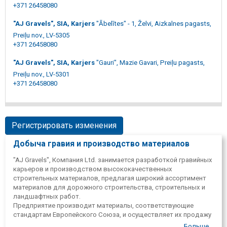
+371 26458080
"AJ Gravels", SIA, Karjers
"Ābelītes" - 1, Želvi, Aizkalnes pagasts,
Preiļu nov., LV-5305
+371 26458080
"AJ Gravels", SIA, Karjers
"Gauri", Mazie Gavari, Preiļu pagasts,
Preiļu nov., LV-5301
+371 26458080
Регистрировать изменения
Добыча гравия и производство материалов
"AJ Gravels", Компания Ltd. занимается разработкой гравийных
карьеров и производством высококачественных
строительных материалов, предлагая широкий ассортимент
материалов для дорожного строительства, строительных и
ландшафтных работ.
Предприятие производит материалы, соответствующие
стандартам Европейского Союза, и осуществляет их продажу
и доставку клиентам по всей Латгалии. В зависимости от
Больше