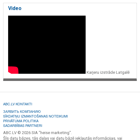
Video
Karjeru izstrāde Latgalē
ABC.LV KONTAKTI
ЗАЯВИТЬ КОМПАНИЮ
SĪKDATŅU IZMANTOŠANAS NOTEIKUMI
PRIVĀTUMA POLITIKA
SADARBĪBAS PARTNERI
ABC.LV © 2026 SIA "heise marketing".
Šīs datu bāzes, tās daļas vai datu bāzē iekļautās informācijas, vai