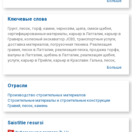
Больше
Краславском, Даугавпилсском и Прейльском регионах,
охватывая несколько важных центров развития Латгалии.
Ключевые слова
Грунт, песок, торф, камни, чернозём, щепа, смеси щебня,
сертифицированные материалы, карьер в Латгалии, карьер в
Гравере, колесный экскаватор JCB3, транспортные услуги,
доставка материалов, погрузочная техника. Реализация
гравия, песок в Латгалии, реализация песка, продажа торфа,
валуны в Латгалии, щебень в Латгалии, реализация щебня,
услуги, карьер в Прейли, карьер в Краславе. Галька, песок,
грунт, гальки, торф, валуны, чернозем, доставка щепок,
Больше
продажа в Прейли, мытый песок в Прейли, аренда
экскаватора в Прейли, копать пруды в Прейли, рыть канавы в
Прейли. Карьер в Даугавпилсе, карьер в Илуксте, погрузчик
Отрасли
VOLVO120E, NewHolland W270, Komatsu W470, почва для
растений.
Производство строительных материалов
Строительные материалы и строительные конструкции
Гравий, песок, камень
Saistītie resursi