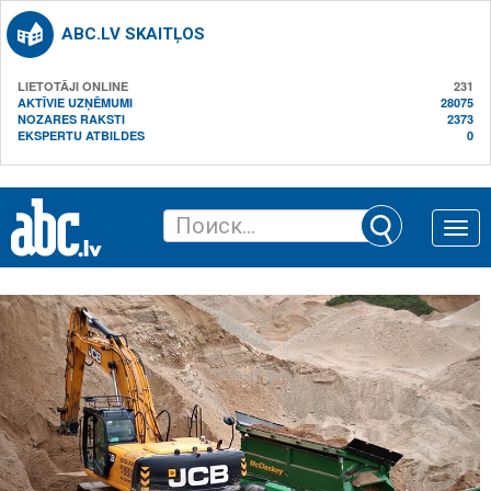
ABC.LV SKAITĻOS
LIETOTĀJI ONLINE
231
AKTĪVIE UZŅĒMUMI
28075
NOZARES RAKSTI
2373
EKSPERTU ATBILDES
0
Toggle
naviga