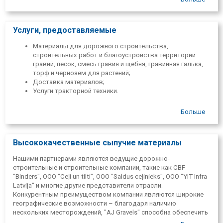
объема работ предлагаются также услуги трактора.
Услуги, предоставляемые
Материалы для дорожного строительства,
строительных работ и благоустройства территории:
гравий, песок, смесь гравия и щебня, гравийная галька,
торф и чернозем для растений;
Доставка материалов;
Услуги тракторной техники.
Больше
Высококачественные сыпучие материалы
Нашими партнерами являются ведущие дорожно-
строительные и строительные компании, такие как CBF
"Binders", ООО "Ceļi un tilti", ООО "Saldus ceļinieks", ООО "YIT Infra
Latvija" и многие другие представители отрасли.
Конкурентным преимуществом компании являются широкие
географические возможности – благодаря наличию
нескольких месторождений, "AJ Gravels" способна обеспечить
быструю и эффективную доставку материалов в