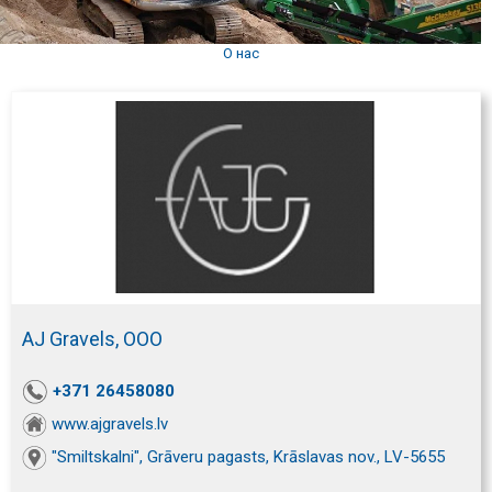
О нас
AJ Gravels, ООО
+371 26458080
www.ajgravels.lv
"Smiltskalni", Grāveru pagasts, Krāslavas nov., LV-5655