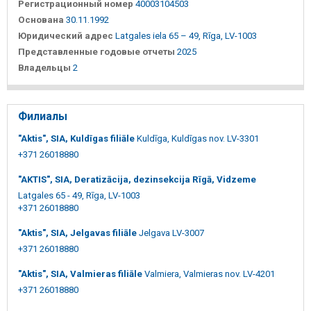
Регистрационный номер
40003104503
Основана
30.11.1992
Юридический адрес
Latgales iela 65 – 49, Rīga, LV-1003
Представленные годовые отчеты
2025
Владельцы
2
Филиалы
"Aktis", SIA, Kuldīgas filiāle
Kuldīga, Kuldīgas nov. LV-3301
+371 26018880
"AKTIS", SIA, Deratizācija, dezinsekcija Rīgā, Vidzeme
Latgales 65 - 49, Rīga, LV-1003
+371 26018880
"Aktis", SIA, Jelgavas filiāle
Jelgava LV-3007
+371 26018880
"Aktis", SIA, Valmieras filiāle
Valmiera, Valmieras nov. LV-4201
+371 26018880