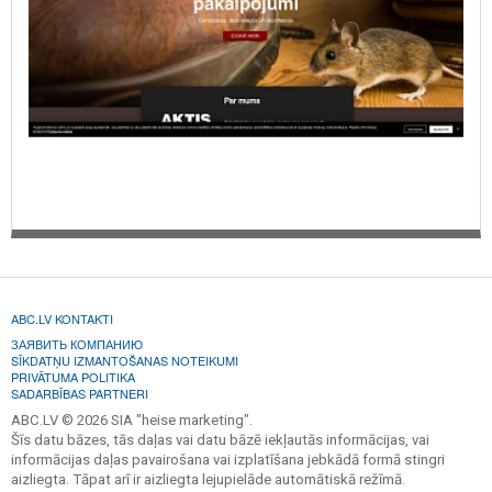
ABC.LV KONTAKTI
ЗАЯВИТЬ КОМПАНИЮ
SĪKDATŅU IZMANTOŠANAS NOTEIKUMI
PRIVĀTUMA POLITIKA
SADARBĪBAS PARTNERI
ABC.LV © 2026 SIA "heise marketing".
Šīs datu bāzes, tās daļas vai datu bāzē iekļautās informācijas, vai
informācijas daļas pavairošana vai izplatīšana jebkādā formā stingri
aizliegta. Tāpat arī ir aizliegta lejupielāde automātiskā režīmā.