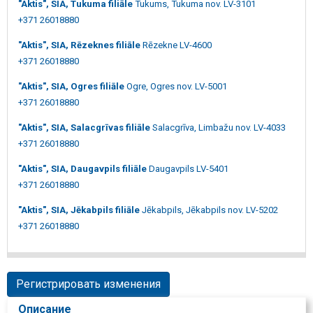
"Aktis", SIA, Tukuma filiāle
Tukums, Tukuma nov. LV-3101
+371 26018880
"Aktis", SIA, Rēzeknes filiāle
Rēzekne LV-4600
+371 26018880
"Aktis", SIA, Ogres filiāle
Ogre, Ogres nov. LV-5001
+371 26018880
"Aktis", SIA, Salacgrīvas filiāle
Salacgrīva, Limbažu nov. LV-4033
+371 26018880
"Aktis", SIA, Daugavpils filiāle
Daugavpils LV-5401
+371 26018880
"Aktis", SIA, Jēkabpils filiāle
Jēkabpils, Jēkabpils nov. LV-5202
+371 26018880
Регистрировать изменения
Описание