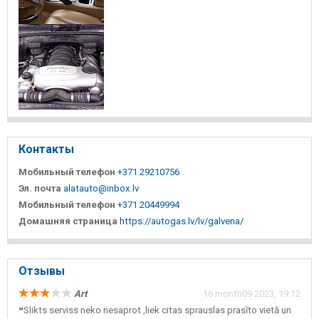
Контакты
Мобильный телефон
+371 29210756
Эл. почта
alatauto@inbox.lv
Мобильный телефон
+371 20449994
Домашняя страница
https://autogas.lv/lv/galvena/
Отзывы
Art
16 month09 2023, 19:12
❝Slikts serviss neko nesaprot ,liek citas sprauslas prasīto vietā un