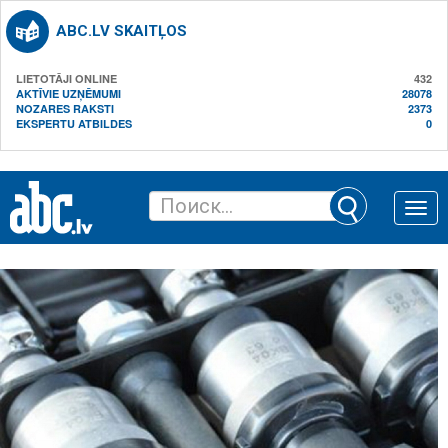
ABC.LV SKAITĻOS
LIETOTĀJI ONLINE
432
AKTĪVIE UZŅĒMUMI
28078
NOZARES RAKSTI
2373
EKSPERTU ATBILDES
0
Toggle
naviga