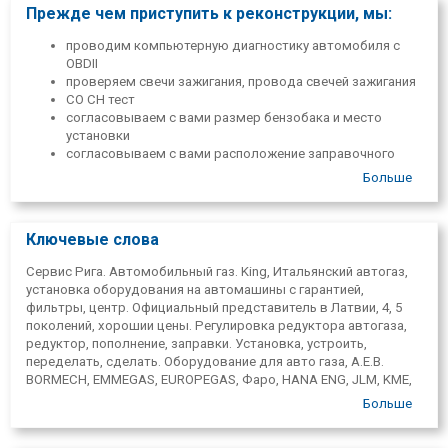
Прежде чем приступить к реконструкции, мы:
Дополнительные услуги, предоставляемые нашими
специалистами:
проводим компьютерную диагностику автомобиля с
OBDII
Компьютерная диагностика автомашин.
проверяем свечи зажигания, провода свечей зажигания
Выхлопных газов( CO-CH) проверка и настройка
CO CH тест
состава.
согласовываем с вами размер бензобака и место
установки
согласовываем с вами расположение заправочного
патрубка
Больше
В зависимости от результатов диагностики мы предлагаем
лучшее решение для вашего автомобиля. При необходимости
Ключевые слова
- меняем свечи, свечи зажигания, Лямбда-зонд.
Сервис Рига. Автомобильный газ. King, Итальянский автогаз,
установка оборудования на автомашины с гарантией,
фильтры, центр. Официальный представитель в Латвии, 4, 5
поколений, хорошии цены. Регулировка редуктора автогаза,
редуктор, пополнение, заправки. Установка, устроить,
переделать, сделать. Оборудование для авто газа, A.E.B.
BORMECH, EMMEGAS, EUROPEGAS, Фаро, HANA ENG, JLM, KME,
Lovato. Ремонт авто, Улброка, Улброка, Плявниеки,
Больше
Пурвциемс. Ремонт авто, автомашины всех марок,
автомобиль. Сервисы в Риге, специализированный,