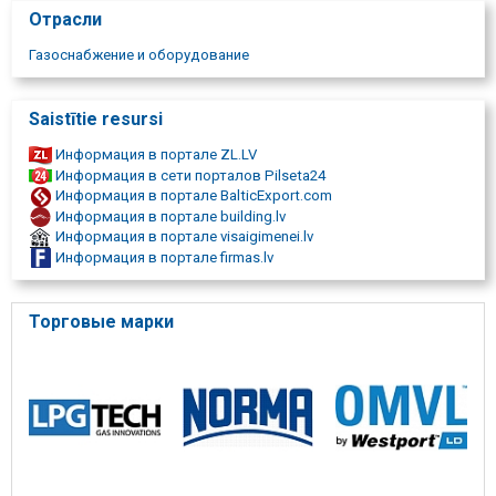
Автомобильный газ, стаканы, газы, переити на газ. Для
Отрасли
микроавтобуса, микроавтобуса, микроавтобус с газом,
автобус, для автобуса, обустройство автобуса, обустроить
Газоснабжение и оборудование
газовым оборудованием. Компьютерная диагностика,
Компьютерная диагностика, компьютера, компьютерная
диагностика. Гарантия, качество, качественная работа, с
Saistītie resursi
качеством. Экономно, экономить, LPG, Liquefied petroleum gas,
автогазовое, автомобильный газ, оборудование, легковые
Информация в портале ZL.LV
автомашины, для автомобилей, автомобилей, автосервис. В
Информация в сети порталов Pilseta24
Плявниеках, В сортировочной комнате. Ремонт дизелей.
Информация в портале BalticExport.com
Ремонт дизельных форсунок. Чистка турбины. Турбина. EGR
Информация в портале building.lv
VĀRSTS. Egr чистка клапана.
Информация в портале visaigimenei.lv
Информация в портале firmas.lv
Торговые марки