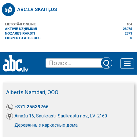
ABC.LV SKAITĻOS
LIETOTĀJI ONLINE
104
AKTĪVIE UZŅĒMUMI
28075
NOZARES RAKSTI
2373
EKSPERTU ATBILDES
0
Toggle
naviga
Alberts.Namdari, ООО
+371 25539766
Ainažu 16, Saulkrasti, Saulkrastu nov., LV-2160
Деревянные каркасные дома