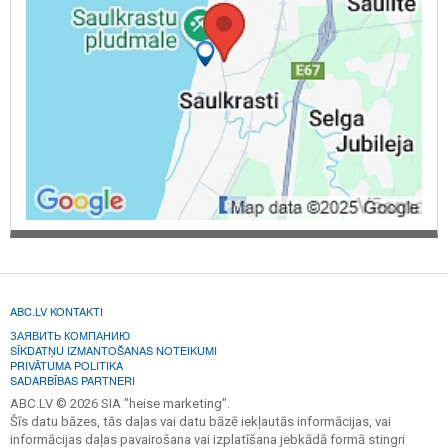
ABC.LV KONTAKTI
ЗАЯВИТЬ КОМПАНИЮ
SĪKDATŅU IZMANTOŠANAS NOTEIKUMI
PRIVĀTUMA POLITIKA
SADARBĪBAS PARTNERI
ABC.LV © 2026 SIA "heise marketing".
Šīs datu bāzes, tās daļas vai datu bāzē iekļautās informācijas, vai
informācijas daļas pavairošana vai izplatīšana jebkādā formā stingri