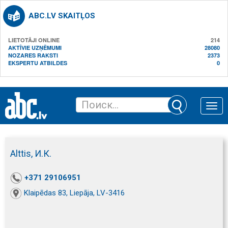
ABC.LV SKAITĻOS
LIETOTĀJI ONLINE
214
AKTĪVIE UZŅĒMUMI
28080
NOZARES RAKSTI
2373
EKSPERTU ATBILDES
0
Toggle
naviga
Alttis, И.К.
+371 29106951
Klaipēdas 83, Liepāja, LV-3416