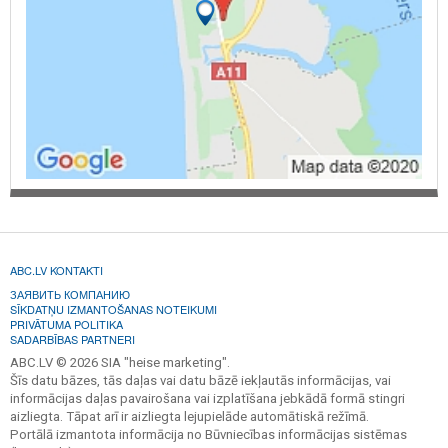
ABC.LV KONTAKTI
ЗАЯВИТЬ КОМПАНИЮ
SĪKDATŅU IZMANTOŠANAS NOTEIKUMI
PRIVĀTUMA POLITIKA
SADARBĪBAS PARTNERI
ABC.LV © 2026 SIA "heise marketing".
Šīs datu bāzes, tās daļas vai datu bāzē iekļautās informācijas, vai
informācijas daļas pavairošana vai izplatīšana jebkādā formā stingri
aizliegta. Tāpat arī ir aizliegta lejupielāde automātiskā režīmā.
Portālā izmantota informācija no Būvniecības informācijas sistēmas