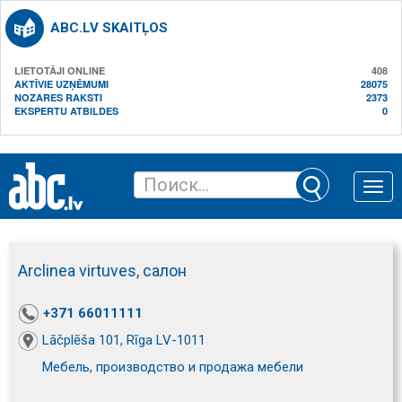
ABC.LV SKAITĻOS
LIETOTĀJI ONLINE
408
AKTĪVIE UZŅĒMUMI
28075
NOZARES RAKSTI
2373
EKSPERTU ATBILDES
0
Toggle
naviga
Arclinea virtuves, салон
+371 66011111
Lāčplēša 101, Rīga LV-1011
Мебель, производство и продажа мебели