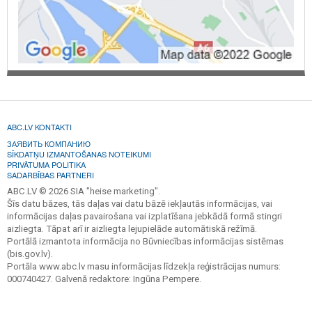
ABC.LV KONTAKTI
ЗАЯВИТЬ КОМПАНИЮ
SĪKDATŅU IZMANTOŠANAS NOTEIKUMI
PRIVĀTUMA POLITIKA
SADARBĪBAS PARTNERI
ABC.LV © 2026 SIA "heise marketing".
Šīs datu bāzes, tās daļas vai datu bāzē iekļautās informācijas, vai
informācijas daļas pavairošana vai izplatīšana jebkādā formā stingri
aizliegta. Tāpat arī ir aizliegta lejupielāde automātiskā režīmā.
Portālā izmantota informācija no Būvniecības informācijas sistēmas
(bis.gov.lv).
Portāla www.abc.lv masu informācijas līdzekļa reģistrācijas numurs:
000740427. Galvenā redaktore: Ingūna Pempere.