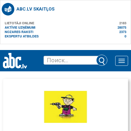
ABC.LV SKAITĻOS
LIETOTĀJI ONLINE
2183
AKTĪVIE UZŅĒMUMI
28075
NOZARES RAKSTI
2373
EKSPERTU ATBILDES
0
Toggle
naviga