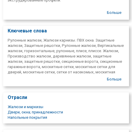
экструдированные профили.
Больше
Ключевые слова
Рулонные жалюзи, Жалюзи карнизы. ПВХ окна. Защитные
жалюзи, Защитные решотки, Рулонные жалюзи, Вертикальные
жалюзи, горизонтальные, рулонные, плисе, плиссе. Жалюзи,
Производство жалюзи, деревянные жалюзи, защитные
жалюзи, защитные решотки, секционные ворота, секционные
гаражные ворота, москитные сетки, москитные сетки для
дверей, москитные сетки, сетки от насекомых, москитная
сетка, москитные сетки. ПВХ двери, ПВХ окна. Производство
Больше
сборных полов, установка, обслуживание. www.abk.lv.
Рольставни, изготовление жалюзи, солнцезащитные жалюзи.
Кассетные жалюзи, жалюзи день/ночь.
Отрасли
Жалюзи и маркизы
Двери, окна; принадлежности
Напольные покрытия