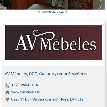
Классические кухни
AV Mēbeles, ООО, Салон кухонной мебели
+371 25540116
www.avmebeles.lv
Cēsu 31 k.3 ("Barona kvartals"), Рига, LV-1012