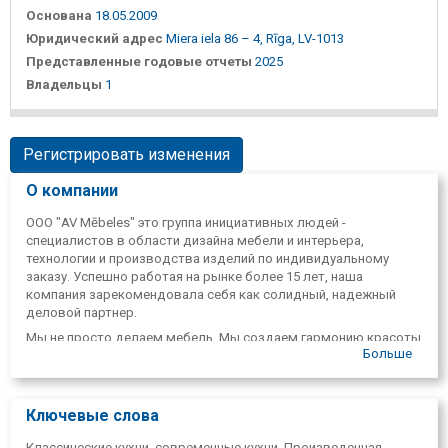
Основана
18.05.2009
Юридический адрес
Miera iela 86 – 4, Rīga, LV-1013
Представленные годовые отчеты
2025
Владельцы
1
Регистрировать изменения
О компании
ООО "AV Mēbeles" это группа инициативных людей -
специалистов в области дизайна мебели и интерьера,
технологии и производства изделий по индивидуальному
заказу. Успешно работая на рынке более 15 лет, наша
компания зарекомендовала себя как солидный, надежный
деловой партнер.
Мы не просто делаем мебель. Мы создаем гармонию красоты
Больше
и функциональности, внимательно следим за всеми
мировыми тенденциями дизайна и готовы предложить любые
интерьерные стилистические решения в зависимости от
вашего вкуса: от ультрасовременного до изысканной
Ключевые слова
классики. Основной деятельностью нашей мебельной
компании является производство встроенной мебели по
Классические кухни, современные кухни, Произведенная