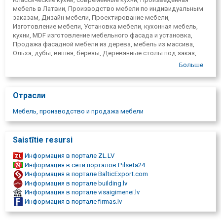
индивидуальным проектам.
мебель в Латвии, Производство мебели по индивидуальным
заказам, Дизайн мебели, Проектирование мебели,
Изготовление мебели, Установка мебели, кухонная мебель,
кухни, MDF изготовление мебельного фасада и установка,
Продажа фасадной мебели из дерева, мебель из массива,
Ольха, дубы, вишня, березы, Деревянные столы под заказ,
производство деревянных столов, изготовление деревянных
Больше
столов, деревянные стулья под заказ, Изготовление
деревяных стульев, салон мебели в Риге, Салон кухонной
мебели в Риге, Встроенная мебель на заказ, изготовление
Отрасли
мебели на заказ, мебель для кафе, мебель для баров, мебель
для ресторанов.
Мебель, производство и продажа мебели
Saistītie resursi
Информация в портале ZL.LV
Информация в сети порталов Pilseta24
Информация в портале BalticExport.com
Информация в портале building.lv
Информация в портале visaigimenei.lv
Информация в портале firmas.lv