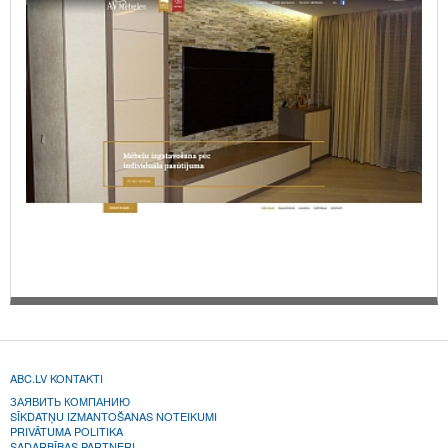
ABC.LV KONTAKTI
ЗАЯВИТЬ КОМПАНИЮ
SĪKDATŅU IZMANTOŠANAS NOTEIKUMI
PRIVĀTUMA POLITIKA
SADARBĪBAS PARTNERI