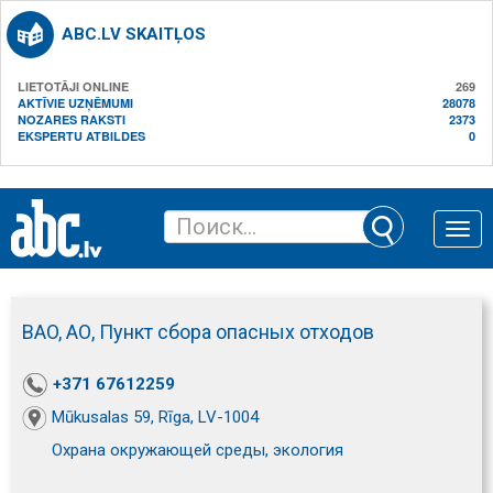
ABC.LV SKAITĻOS
LIETOTĀJI ONLINE
269
AKTĪVIE UZŅĒMUMI
28078
NOZARES RAKSTI
2373
EKSPERTU ATBILDES
0
Toggle
naviga
BAO, АО, Пункт сбора опасных отходов
+371 67612259
Mūkusalas 59, Rīga, LV-1004
Охрана окружающей среды, экология