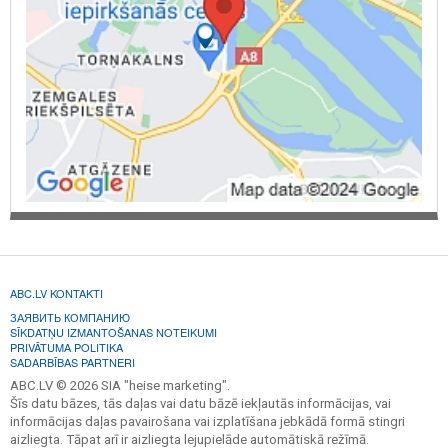
ABC.LV KONTAKTI
ЗАЯВИТЬ КОМПАНИЮ
SĪKDATŅU IZMANTOŠANAS NOTEIKUMI
PRIVĀTUMA POLITIKA
SADARBĪBAS PARTNERI
ABC.LV © 2026 SIA "heise marketing".
Šīs datu bāzes, tās daļas vai datu bāzē iekļautās informācijas, vai
informācijas daļas pavairošana vai izplatīšana jebkādā formā stingri
aizliegta. Tāpat arī ir aizliegta lejupielāde automātiskā režīmā.