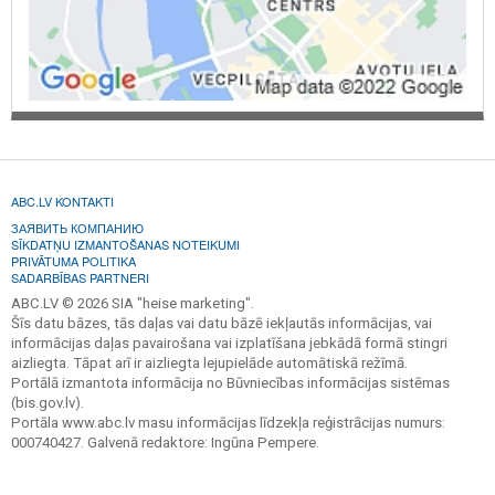
ABC.LV KONTAKTI
ЗАЯВИТЬ КОМПАНИЮ
SĪKDATŅU IZMANTOŠANAS NOTEIKUMI
PRIVĀTUMA POLITIKA
SADARBĪBAS PARTNERI
ABC.LV © 2026 SIA "heise marketing".
Šīs datu bāzes, tās daļas vai datu bāzē iekļautās informācijas, vai
informācijas daļas pavairošana vai izplatīšana jebkādā formā stingri
aizliegta. Tāpat arī ir aizliegta lejupielāde automātiskā režīmā.
Portālā izmantota informācija no Būvniecības informācijas sistēmas
(bis.gov.lv).
Portāla www.abc.lv masu informācijas līdzekļa reģistrācijas numurs:
000740427. Galvenā redaktore: Ingūna Pempere.