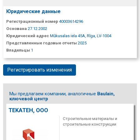
Юридические данные
Регистрационный номер
40003614296
Основана
27.12.2002
Юридический адрес
Mūkusalas iela 45A, Rīga, LV-1004
Представленные годовые отчеты
2025
Владельцы
1
Регистрировать изменения
Мы предлагаем компании, аналогичные
Baulain,
ключевой центр
TEKATEH, ООО
Строительные материалы и
строительные конструкции