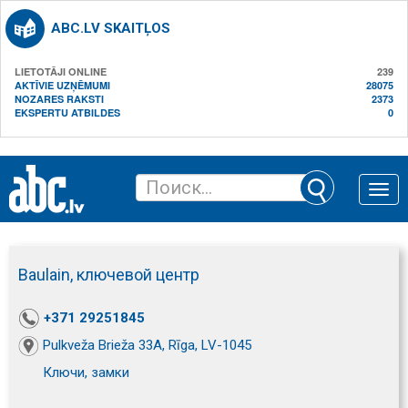
ABC.LV SKAITĻOS
LIETOTĀJI ONLINE
239
AKTĪVIE UZŅĒMUMI
28075
NOZARES RAKSTI
2373
EKSPERTU ATBILDES
0
Toggle
naviga
Baulain, ключевой центр
+371 29251845
Pulkveža Brieža 33A, Rīga, LV-1045
Ключи, замки