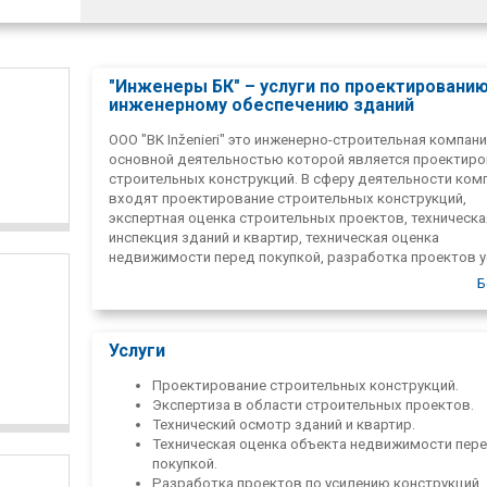
"Инженеры БК" – услуги по проектированию
инженерному обеспечению зданий
ООО "BK Inženieri" это инженерно-строительная компани
основной деятельностью которой является проектиро
строительных конструкций. В сферу деятельности ком
входят проектирование строительных конструкций,
экспертная оценка строительных проектов, техническа
инспекция зданий и квартир, техническая оценка
недвижимости перед покупкой, разработка проектов 
несущих конструкций, а также проектирование и детал
Б
металлоконструкций.
Услуги
Проектирование строительных конструкций.
Экспертиза в области строительных проектов.
Технический осмотр зданий и квартир.
Техническая оценка объекта недвижимости пер
покупкой.
Разработка проектов по усилению конструкций.