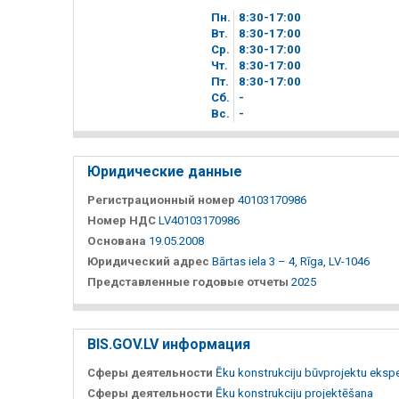
Пн.
8
30
-17
00
Вт.
8
30
-17
00
Ср.
8
30
-17
00
Чт.
8
30
-17
00
Пт.
8
30
-17
00
Сб.
-
Вc.
-
Юридические данные
Регистрационный номер
40103170986
Номер НДС
LV40103170986
Основана
19.05.2008
Юридический адрес
Bārtas iela 3 – 4, Rīga, LV-1046
Представленные годовые отчеты
2025
BIS.GOV.LV информация
Сферы деятельности
Ēku konstrukciju būvprojektu ekspe
Сферы деятельности
Ēku konstrukciju projektēšana