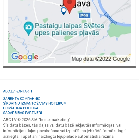
ABC.LV KONTAKTI
ЗАЯВИТЬ КОМПАНИЮ
SĪKDATŅU IZMANTOŠANAS NOTEIKUMI
PRIVĀTUMA POLITIKA
SADARBĪBAS PARTNERI
ABC.LV © 2026 SIA "heise marketing".
Šīs datu bāzes, tās daļas vai datu bāzē iekļautās informācijas, vai
informācijas daļas pavairošana vai izplatīšana jebkādā formā stingri
aizliegta. Tāpat arī ir aizliegta lejupielāde automātiskā režīmā.