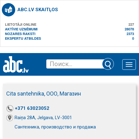
ABC.LV SKAITĻOS
LIETOTĀJI ONLINE
227
AKTĪVIE UZŅĒMUMI
28078
NOZARES RAKSTI
2373
EKSPERTU ATBILDES
0
Toggle
naviga
Cita santehnika, ООО, Магазин
+371 63023052
Raiņa 28A, Jelgava, LV-3001
Сантехника, производство и продажа