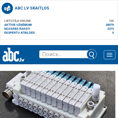
ABC.LV SKAITĻOS
LIETOTĀJI ONLINE
105
AKTĪVIE UZŅĒMUMI
28079
NOZARES RAKSTI
2373
EKSPERTU ATBILDES
0
Toggle
naviga