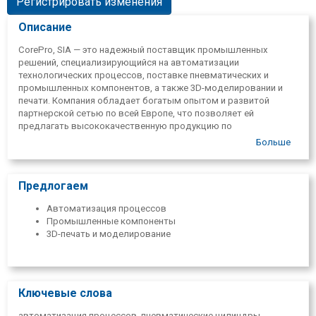
Регистрировать изменения
Описание
CorePro, SIA — это надежный поставщик промышленных
решений, специализирующийся на автоматизации
технологических процессов, поставке пневматических и
промышленных компонентов, а также 3D-моделировании и
печати. Компания обладает богатым опытом и развитой
партнерской сетью по всей Европе, что позволяет ей
предлагать высококачественную продукцию по
конкурентоспособным ценам.
Больше
Компания CorePro не только продает компоненты, но и
помогает клиентам выбирать наиболее подходящие решения
для конкретных производственных задач. Компания
Предлогаем
предоставляет профессиональные консультации, техническую
поддержку и сопровождает клиента на всех этапах
Автоматизация процессов
сотрудничества — от идеи до готового решения.
Промышленные компоненты
3D-печать и моделирование
Деятельность компании основана на долгосрочном
сотрудничестве, надежности и индивидуальном подходе.
Решения CorePro подходят как для модернизации и
автоматизации производственных процессов, так и для
технического обслуживания и усовершенствования
Ключевые слова
промышленного оборудования, а также для изготовления
деталей с использованием современных 3D-технологий.
автоматизация процессов, пневматические цилиндры,