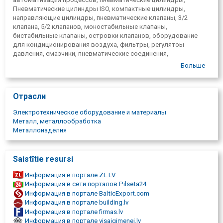
Пневматические цилиндры ISO, компактные цилиндры,
направляющие цилиндры, пневматические клапаны, 3/2
клапана, 5/2 клапанов, моностабильные клапаны,
бистабильные клапаны, островки клапанов, оборудование
для кондиционирования воздуха, фильтры, регулятоы
давления, смазчики, пневматические соединения,
пневматические трубы, пневматические шланги, вакуумные
Больше
компоненты, вакуумные эжекторы, вакуумные присоски,
вакуумные клапаны, оборудование для контроля
температуры, воздушные сушилки, кулеры, промышленные
Отрасли
сенсоры, пневматические датчики, фотоэлектрические
датчики, индуктивные датчики, сенсоры давления, приводы с
Электротехническое оборудование и материалы
клапанами, шаровые клапаны, поворотные затворы,
Металл, металлообработка
пневматические вибраторы, электрические вибраторы,
Металлоизделия
электронные компоненты, промышленные разъемы, кнопки
управления, выключатели, электродвигатели, редукторы,
электрические цилиндры, блоки управления, системы
Saistītie resursi
автоматизации, нестандартные компоненты, индивидуальные
решения, промышленные компоненты, 3D печатание, 3D
Информация в портале ZL.LV
моделирование, Печать MJF, SLS-печать, SLA-печать,
Информация в сети порталов Pilseta24
Обработка на станках с ЧПУ, фрезерование пластмассы,
Информация в портале BalticExport.com
фрезеровка металла, производство деталей, разработка
Информация в портале building.lv
прототипа, консультации по материалам, CorePro.
Информация в портале firmas.lv
Информация в портале visaigimenei.lv