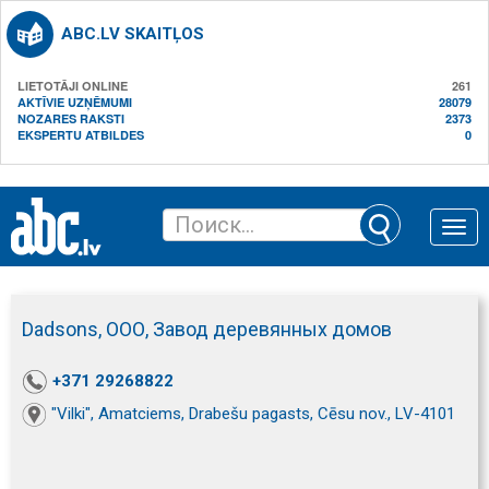
ABC.LV SKAITĻOS
LIETOTĀJI ONLINE
261
AKTĪVIE UZŅĒMUMI
28079
NOZARES RAKSTI
2373
EKSPERTU ATBILDES
0
Toggle
naviga
Dadsons, ООО, Завод деревянных домов
+371 29268822
"Vilki", Amatciems, Drabešu pagasts, Cēsu nov., LV-4101