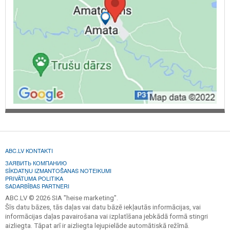
ABC.LV KONTAKTI
ЗАЯВИТЬ КОМПАНИЮ
SĪKDATŅU IZMANTOŠANAS NOTEIKUMI
PRIVĀTUMA POLITIKA
SADARBĪBAS PARTNERI
ABC.LV © 2026 SIA "heise marketing".
Šīs datu bāzes, tās daļas vai datu bāzē iekļautās informācijas, vai
informācijas daļas pavairošana vai izplatīšana jebkādā formā stingri
aizliegta. Tāpat arī ir aizliegta lejupielāde automātiskā režīmā.