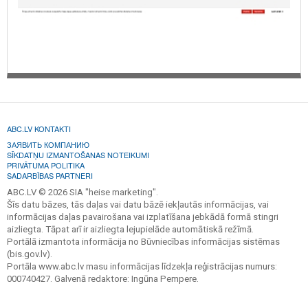
ABC.LV KONTAKTI
ЗАЯВИТЬ КОМПАНИЮ
SĪKDATŅU IZMANTOŠANAS NOTEIKUMI
PRIVĀTUMA POLITIKA
SADARBĪBAS PARTNERI
ABC.LV © 2026 SIA "heise marketing".
Šīs datu bāzes, tās daļas vai datu bāzē iekļautās informācijas, vai
informācijas daļas pavairošana vai izplatīšana jebkādā formā stingri
aizliegta. Tāpat arī ir aizliegta lejupielāde automātiskā režīmā.
Portālā izmantota informācija no Būvniecības informācijas sistēmas
(bis.gov.lv).
Portāla www.abc.lv masu informācijas līdzekļa reģistrācijas numurs:
000740427. Galvenā redaktore: Ingūna Pempere.