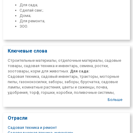
Для сада;
Сделай сам:;
Дома;
Для ремонта;
ЗОО.
Ключевые слова
Строительные материалы, отделочные материалы, садовые
товары, садовая техника и инвентарь, семена, ростки,
зоотовары, корм для животных.
Для сада:
Садовая техника, садовый инвентарь, тракторы, моторные
пилы, газонокосилки, заборы, заборы, брусчатка, садовые
лампы, комнатные растения, цветы и саженцы, почва,
удобрения, торф, горшки, коробки, поливочные системы,
газоны, цветочные семена и луковицы, садовые камины,
Больше
садовая мебель, предметы туризма, лодки, велосипеды,
игрушки, игры, бассейны, принадлежности для флористики,
свечи, машина.
Сделай сам::
Отрасли
Мебельные пластины, полки, полочные системы, раздвижные
дверные системы, мебельная фурнитура, винтовые лестницы,
Садовая техника и ремонт
лестницы для чердаков, художественные принадлежности,
Садоводческая техника, инвентарь