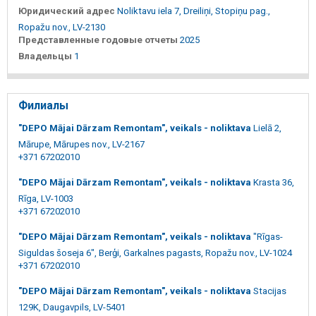
Юридический адрес
Noliktavu iela 7, Dreiliņi, Stopiņu pag.,
Ropažu nov., LV-2130
Представленные годовые отчеты
2025
Владельцы
1
Филиалы
"DEPO Mājai Dārzam Remontam", veikals - noliktava
Lielā 2,
Mārupe, Mārupes nov., LV-2167
+371 67202010
"DEPO Mājai Dārzam Remontam", veikals - noliktava
Krasta 36,
Rīga, LV-1003
+371 67202010
"DEPO Mājai Dārzam Remontam", veikals - noliktava
"Rīgas-
Siguldas šoseja 6", Berģi, Garkalnes pagasts, Ropažu nov., LV-1024
+371 67202010
"DEPO Mājai Dārzam Remontam", veikals - noliktava
Stacijas
129K, Daugavpils, LV-5401