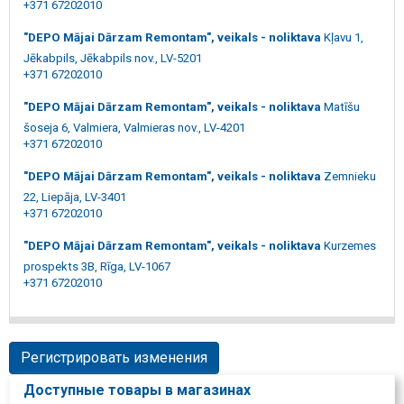
+371 67202010
"DEPO Mājai Dārzam Remontam", veikals - noliktava
Kļavu 1,
Jēkabpils, Jēkabpils nov., LV-5201
+371 67202010
"DEPO Mājai Dārzam Remontam", veikals - noliktava
Matīšu
šoseja 6, Valmiera, Valmieras nov., LV-4201
+371 67202010
"DEPO Mājai Dārzam Remontam", veikals - noliktava
Zemnieku
22, Liepāja, LV-3401
+371 67202010
"DEPO Mājai Dārzam Remontam", veikals - noliktava
Kurzemes
prospekts 3B, Rīga, LV-1067
+371 67202010
Регистрировать изменения
Доступные товары в магазинах