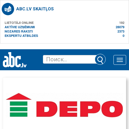
ABC.LV SKAITĻOS
LIETOTĀJI ONLINE
192
AKTĪVIE UZŅĒMUMI
28079
NOZARES RAKSTI
2373
EKSPERTU ATBILDES
0
Toggle
naviga