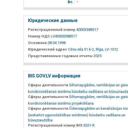
Вc.
-
Юридические данные
Регистрационный номер
40003388517
Номер НДС
LV40003388517
Основана
08.04.1998
Юридический адрес
Cēsu iela 31 k-2, Rīga, LV-1012
Представленные годовые отчеты
2025
BIS.GOV.LV информация
Сферы деятельности
Siltumapgādes, ventilācijas un gai
kondicionēšanas sistēmu būvdarbu vadīšana un būvuzraudz
Сферы деятельности
Siltumapgādes, ventilācijas un gai
kondicionēšanas sistēmu projektēšana
Сферы деятельности
Ūdensapgādes un kanalizācijas si
(ieskaitot ugunsdzēsības sistēmas) būvdarbu vadīšana un
būvuzraudzība
Регистрационный номер BIS
3201-R