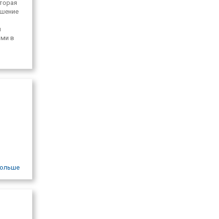
оторая
ешение
ы
ями в
ольше