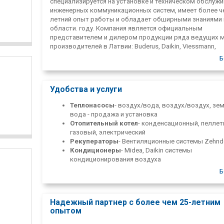
специализируется на установке и техническом обслуж
инженерных коммуникационных систем, имеет более ч
летний опыт работы и обладает обширными знаниями 
области. году. Компания является официальным
представителем и дилером продукции ряда ведущих 
производителей в Латвии: Buderus, Daikin, Viessmann,
Panasonic, Thermia, Zehnder. Мы предлагаем как прода
Б
оборудования, так и профессиональную установку и
обслуживание.
Удобства и услуги
Теплонасосы
- воздух/вода, воздух/воздух, зе
вода - продажа и установка
Отопительный котел
- конденсационный, пеллет
газовый, электрический
Рекуператоры
- Вентиляционные системы Zehnd
Кондиционеры
- Midea, Daikin системы
кондиционирования воздуха
Сантехника
- водоснабжение, канализация, под
Б
пола
Сервис
- отопление, ремонт, запасные части для
представленных марок
Надежный партнер с более чем 25-летним
опытом