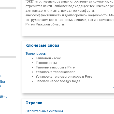
"DKD" это лицензированная строительная компания, к
стремится найти наиболее подходящее техническое р
для каждого клиента, исходя из комфорта,
энергоэффективности и долгосрочной надежности. М
сотрудничаем как с частными лицами, так и с компани
Риге и Рижской области.
Ключевые слова
Теплонасосы
.
Тепловой насос
Теплонасосы
Тепловые насосы в Риге
Установка теплонасосов
sa
Установка теплового насоса в Риге
Епловой насос воздух вода
ība
Тепловой насос типа «воздух-вода» в Риге
sa
Б
Воздух воздух тепловой насос
Тепловой насос грунтовых вод
stēmu
Тепловые насосы PANASONIC
Отрасли
Тепловой насос Daikin
Тепловой насос Будерус
Отопительные системы
Тепловой насос Вейсманна