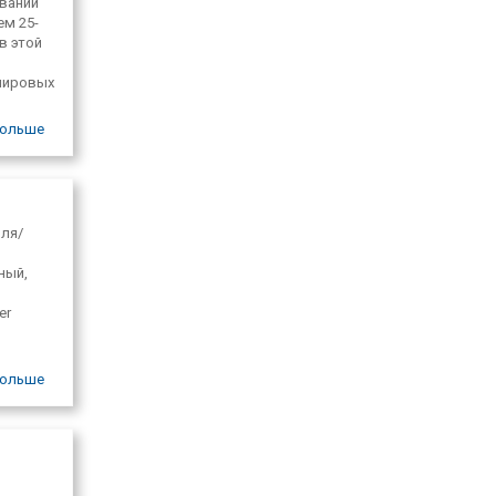
ивании
ем 25-
в этой
мировых
жу
ольше
мля/
ный,
er
огрев
ольше
 всех