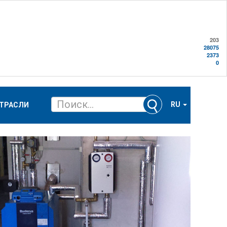
203
28075
2373
0
RU
ТРАСЛИ