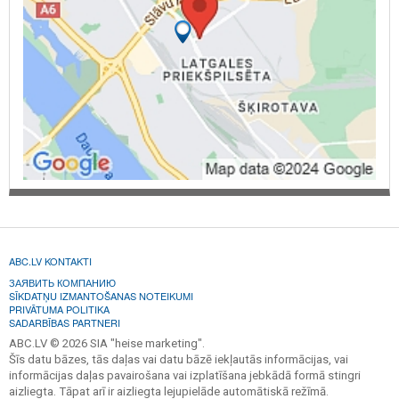
ABC.LV KONTAKTI
ЗАЯВИТЬ КОМПАНИЮ
SĪKDATŅU IZMANTOŠANAS NOTEIKUMI
PRIVĀTUMA POLITIKA
SADARBĪBAS PARTNERI
ABC.LV © 2026 SIA "heise marketing".
Šīs datu bāzes, tās daļas vai datu bāzē iekļautās informācijas, vai
informācijas daļas pavairošana vai izplatīšana jebkādā formā stingri
aizliegta. Tāpat arī ir aizliegta lejupielāde automātiskā režīmā.