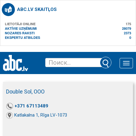
ABC.LV SKAITĻOS
LIETOTĀJI ONLINE
175
AKTĪVIE UZŅĒMUMI
28079
NOZARES RAKSTI
2373
EKSPERTU ATBILDES
0
Toggle
naviga
Double Sol, ООО
+371 67113489
Katlakalna 1, Rīga LV-1073