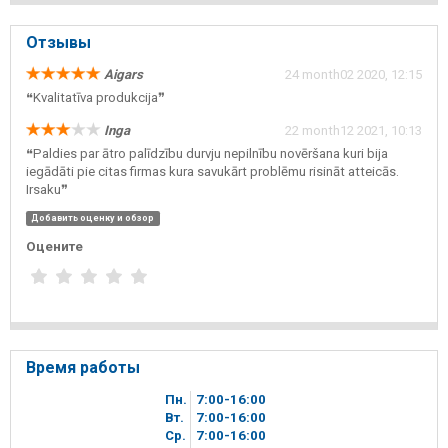
Отзывы
Aigars
24 month02 2020, 12:15
❝Kvalitatīva produkcija❞
Inga
22 month12 2021, 10:13
❝Paldies par ātro palīdzību durvju nepilnību novēršana kuri bija
iegādāti pie citas firmas kura savukārt problēmu risināt atteicās.
Irsaku❞
Добавить оценку и обзор
Оцените
Время работы
Пн.
7
00
-16
00
Вт.
7
00
-16
00
Ср.
7
00
-16
00