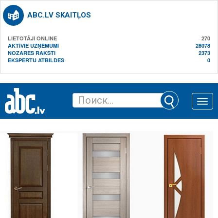
ABC.LV SKAITĻOS
LIETOTĀJI ONLINE
270
AKTĪVIE UZŅĒMUMI
28078
NOZARES RAKSTI
2373
EKSPERTU ATBILDES
0
Toggle
naviga