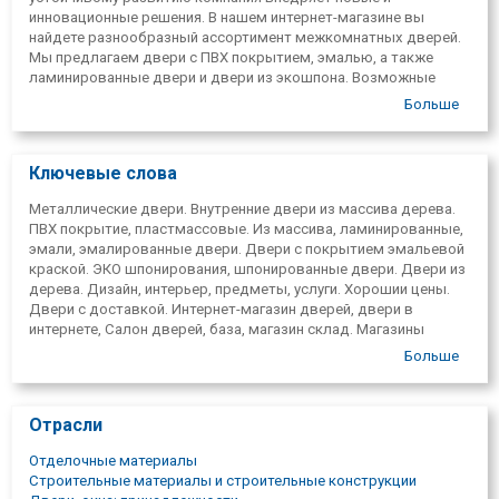
инновационные решения. В нашем интернет-магазине вы
найдете разнообразный ассортимент межкомнатных дверей.
Мы предлагаем двери с ПВХ покрытием, эмалью, а также
ламинированные двери и двери из экошпона. Возможные
модели интерьера от элегантной классики до авангарда. В
Больше
нашем предложении вы найдете как двустворчатые, так и
раздвижные двери, а также двери нестандартных размеров.
ООО "HOME4US" команда профессионалов поможет
Ключевые слова
подобрать наиболее подходящую дверь под ваши пожелания,
интерьер, дизайн и бюджет.
Металлические двери. Внутренние двери из массива дерева.
ПВХ покрытие, пластмассовые. Из массива, ламинированные,
эмали, эмалированные двери. Двери с покрытием эмальевой
краской. ЭКО шпонирования, шпонированные двери. Двери из
дерева. Дизайн, интерьер, предметы, услуги. Хорошии цены.
Двери с доставкой. Интернет-магазин дверей, двери в
интернете, Салон дверей, база, магазин склад. Магазины
дверей в Риге. Дверная фурнитура, ручки, петли, замки, ключи,
Больше
цилиндры, накладки. Установка дверей.. Входные двери.
Металлические двери, железные двери, металлические
двери, ремонт, двери для всех лв, интерьер, дверь, ремонт,
Отрасли
двери Рига, двери Латвия, home4us, интерьер, дверь Стабу,
дизайн, архитекты, Улица Стабу 58, термическая резка,
Отделочные материалы
тепловой мост, Входные двери, наружные двери для квартир,
Строительные материалы и строительные конструкции
входные двери для частного дома, входные двери для