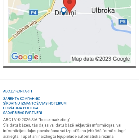
ABC.LV KONTAKTI
ЗАЯВИТЬ КОМПАНИЮ
SĪKDATŅU IZMANTOŠANAS NOTEIKUMI
PRIVĀTUMA POLITIKA
SADARBĪBAS PARTNERI
ABC.LV © 2026 SIA "heise marketing".
Šīs datu bāzes, tās daļas vai datu bāzē iekļautās informācijas, vai
informācijas daļas pavairošana vai izplatīšana jebkādā formā stingri
aizliegta. Tāpat arī ir aizliegta lejupielāde automātiskā režīmā.