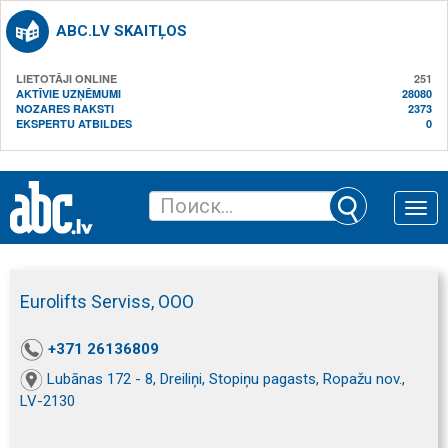
ABC.LV SKAITĻOS
LIETOTĀJI ONLINE
251
AKTĪVIE UZŅĒMUMI
28080
NOZARES RAKSTI
2373
EKSPERTU ATBILDES
0
Toggle
naviga
Eurolifts Serviss, ООО
+371 26136809
Lubānas 172 - 8, Dreiliņi, Stopiņu pagasts, Ropažu nov.,
LV-2130