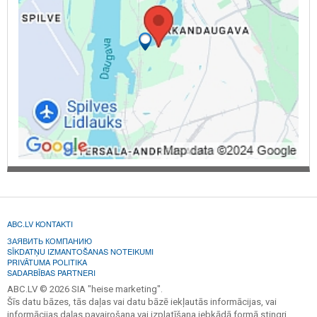
ABC.LV KONTAKTI
ЗАЯВИТЬ КОМПАНИЮ
SĪKDATŅU IZMANTOŠANAS NOTEIKUMI
PRIVĀTUMA POLITIKA
SADARBĪBAS PARTNERI
ABC.LV © 2026 SIA "heise marketing".
Šīs datu bāzes, tās daļas vai datu bāzē iekļautās informācijas, vai
informācijas daļas pavairošana vai izplatīšana jebkādā formā stingri