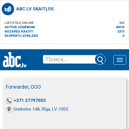
ABC.LV SKAITĻOS
LIETOTĀJI ONLINE
369
AKTĪVIE UZŅĒMUMI
28078
NOZARES RAKSTI
2373
EKSPERTU ATBILDES
0
Toggle
naviga
Forwarder, ООО
+371 27797003
Uriekstes 14A, Rīga, LV-1005