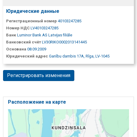
Юридические данные
Регистрационный номер
40103247285
Номер НДС
LV40103247285
Банк
Luminor Bank AS Latvijas filiāle
Банковский счёт
LV30RIKO0002013141445
Основана
08.09.2009
Юридический адрес
Ganību dambis 17A, Rīga, LV-1045
Регистрировать изменения
Расположение на карте