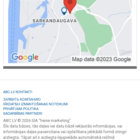
ABC.LV KONTAKTI
ЗАЯВИТЬ КОМПАНИЮ
SĪKDATŅU IZMANTOŠANAS NOTEIKUMI
PRIVĀTUMA POLITIKA
SADARBĪBAS PARTNERI
ABC.LV © 2026 SIA "heise marketing".
Šīs datu bāzes, tās daļas vai datu bāzē iekļautās informācijas, vai
informācijas daļas pavairošana vai izplatīšana jebkādā formā stingri
aizliegta. Tāpat arī ir aizliegta lejupielāde automātiskā režīmā.