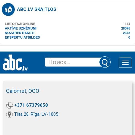
ABC.LV SKAITĻOS
LIETOTĀJI ONLINE
144
AKTĪVIE UZŅĒMUMI
28075
NOZARES RAKSTI
2373
EKSPERTU ATBILDES
0
Toggle
naviga
Galomet, ООО
+371 67379658
Tilta 28, Rīga, LV-1005