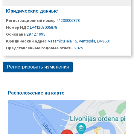
Юридические данные
Регистрационный номер
41203006878
Номер НДС
LV41203006878
Основана
29.12.1995
Юридический адрес
Vasarnīcu iela 16, Ventspils, LV-3601
Представленные годовые отчеты
2025
Регистрировать изменения
Расположение на карте