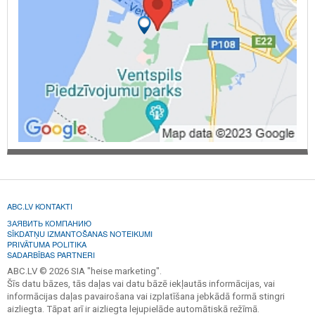
ABC.LV KONTAKTI
ЗАЯВИТЬ КОМПАНИЮ
SĪKDATŅU IZMANTOŠANAS NOTEIKUMI
PRIVĀTUMA POLITIKA
SADARBĪBAS PARTNERI
ABC.LV © 2026 SIA "heise marketing".
Šīs datu bāzes, tās daļas vai datu bāzē iekļautās informācijas, vai
informācijas daļas pavairošana vai izplatīšana jebkādā formā stingri
aizliegta. Tāpat arī ir aizliegta lejupielāde automātiskā režīmā.