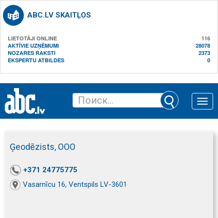
ABC.LV SKAITĻOS
LIETOTĀJI ONLINE
116
AKTĪVIE UZŅĒMUMI
28078
NOZARES RAKSTI
2373
EKSPERTU ATBILDES
0
Toggle
naviga
Ģeodēzists, ООО
+371 24775775
Vasarnīcu 16, Ventspils LV-3601