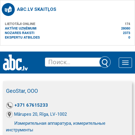
ABC.LV SKAITĻOS
LIETOTĀJI ONLINE
174
AKTĪVIE UZŅĒMUMI
28080
NOZARES RAKSTI
2373
EKSPERTU ATBILDES
0
Toggle
naviga
GeoStar, ООО
+371 67615233
Mārupes 20, Rīga, LV-1002
Измерительная аппаратура, измерительные
инструменты