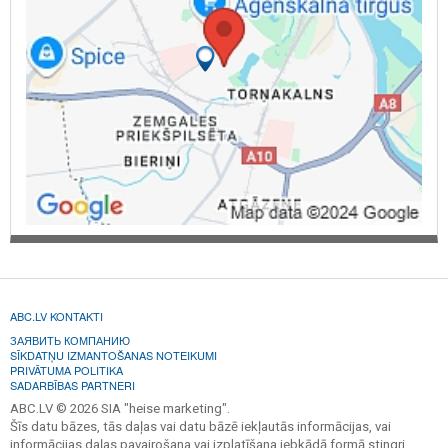
ABC.LV KONTAKTI
ЗАЯВИТЬ КОМПАНИЮ
SĪKDATŅU IZMANTOŠANAS NOTEIKUMI
PRIVĀTUMA POLITIKA
SADARBĪBAS PARTNERI
ABC.LV © 2026 SIA "heise marketing".
Šīs datu bāzes, tās daļas vai datu bāzē iekļautās informācijas, vai
informācijas daļas pavairošana vai izplatīšana jebkādā formā stingri