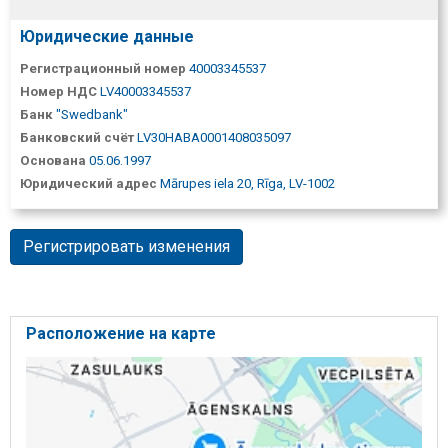
Юридические данные
Регистрационный номер
40003345537
Номер НДС
LV40003345537
Банк
"Swedbank"
Банковский счёт
LV30HABA0001408035097
Основана
05.06.1997
Юридический адрес
Mārupes iela 20, Rīga, LV-1002
Регистрировать изменения
Расположение на карте