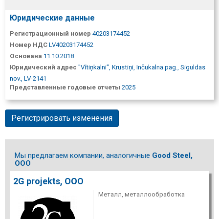
Юридические данные
Регистрационный номер
40203174452
Номер НДС
LV40203174452
Основана
11.10.2018
Юридический адрес
"Vītiņkalni", Krustiņi, Inčukalna pag., Siguldas
nov., LV-2141
Представленные годовые отчеты
2025
Регистрировать изменения
Мы предлагаем компании, аналогичные
Good Steel,
ООО
2G projekts, ООО
Металл, металлообработка