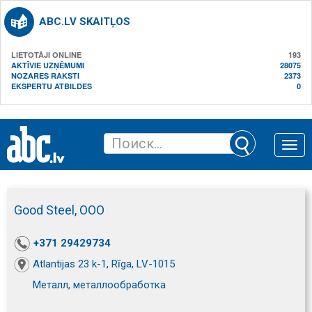
ABC.LV SKAITĻOS
LIETOTĀJI ONLINE
193
AKTĪVIE UZŅĒMUMI
28075
NOZARES RAKSTI
2373
EKSPERTU ATBILDES
0
Toggle
naviga
Good Steel, ООО
+371 29429734
Atlantijas 23 k-1, Rīga, LV-1015
Металл, металлообработка