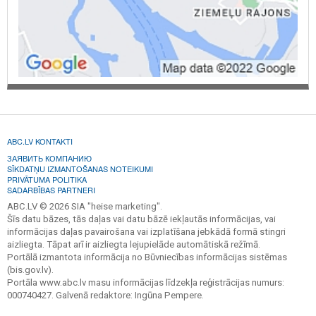
ABC.LV KONTAKTI
ЗАЯВИТЬ КОМПАНИЮ
SĪKDATŅU IZMANTOŠANAS NOTEIKUMI
PRIVĀTUMA POLITIKA
SADARBĪBAS PARTNERI
ABC.LV © 2026 SIA "heise marketing".
Šīs datu bāzes, tās daļas vai datu bāzē iekļautās informācijas, vai
informācijas daļas pavairošana vai izplatīšana jebkādā formā stingri
aizliegta. Tāpat arī ir aizliegta lejupielāde automātiskā režīmā.
Portālā izmantota informācija no Būvniecības informācijas sistēmas
(bis.gov.lv).
Portāla www.abc.lv masu informācijas līdzekļa reģistrācijas numurs:
000740427. Galvenā redaktore: Ingūna Pempere.