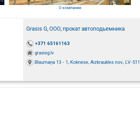
О компании
Grasis G, ООО, прокат автоподьемника
+371 65161163
grasisg.lv
Blaumaņa 13 - 1, Koknese, Aizkraukles nov., LV-51