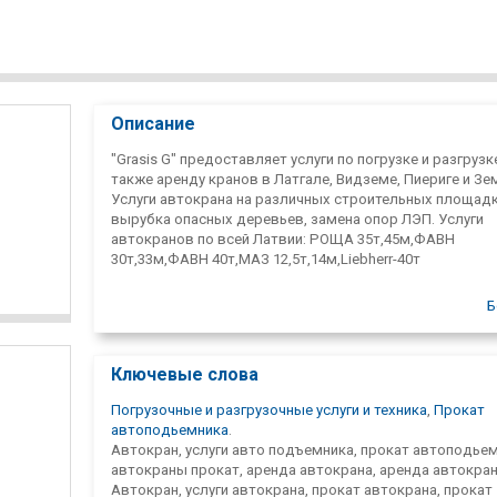
Описание
"Grasis G" предоставляет услуги по погрузке и разгрузке
также аренду кранов в Латгале, Видземе, Пиериге и Зе
Услуги автокрана на различных строительных площадк
вырубка опасных деревьев, замена опор ЛЭП. Услуги
автокранов по всей Латвии: РОЩА 35т,45м,ФАВН
30т,33м,ФАВН 40т,МАЗ 12,5т,14м,Liebherr-40т
Б
Ключевые слова
Погрузочные и разгрузочные услуги и техника
,
Прокат
автоподьемника
.
Автокран, услуги авто подъемника, прокат автоподьем
автокраны прокат, аренда автокрана, аренда автокран
Автокран, услуги автокрана, прокат автокрана, прокат