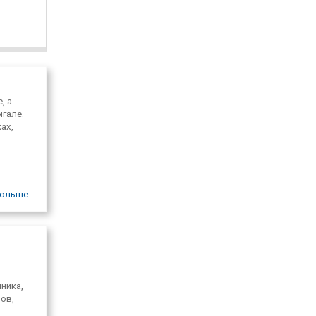
, а
мгале.
ах,
ольше
ника,
ов,