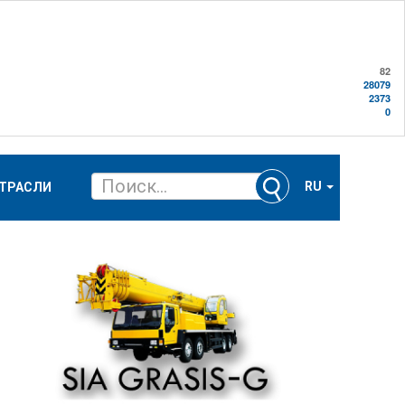
82
28079
2373
0
RU
ТРАСЛИ