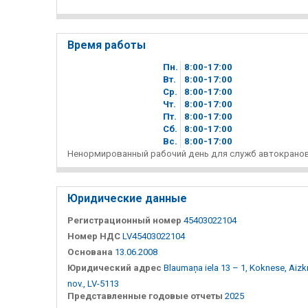
Время работы
Пн.
8
00
-17
00
Вт.
8
00
-17
00
Ср.
8
00
-17
00
Чт.
8
00
-17
00
Пт.
8
00
-17
00
Сб.
8
00
-17
00
Вc.
8
00
-17
00
Ненормированный рабочий день для служб автокранов
Юридические данные
Регистрационный номер
45403022104
Номер НДС
LV45403022104
Основана
13.06.2008
Юридический адрес
Blaumaņa iela 13 – 1, Koknese, Aizk
nov., LV-5113
Представленные годовые отчеты
2025