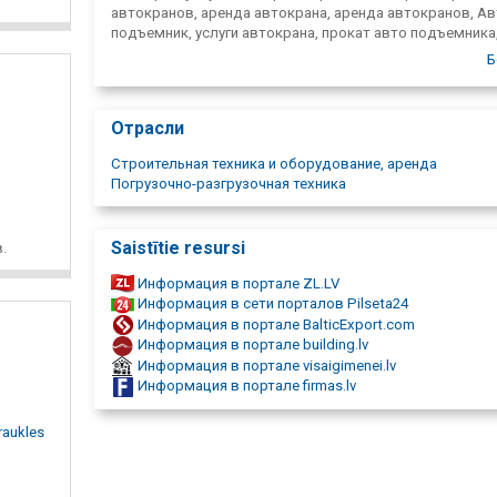
автокранов, аренда автокрана, аренда автокранов, А
подъемник, услуги автокрана, прокат авто подъемника
авто подъёмников, аренда автокрана, аренда автокра
Б
Подъемный кран, услуги подъемного крана, прокат
подъемного крана, прокат подъемных кранов, аренда
подъёмного крана, аренда подъёмных кранов, Подъем
Отрасли
техника, услуги подъемной техники, Услуги авто, печь, У
автокранов по всей Латвии, РОЩА 35т, 45 м, ФАУН 30т,
Строительная техника и оборудование, аренда
FAUN 40т, MAZ 12, 5 т, 14м, Кран для монтажа, автокра
Погрузочно-разгрузочная техника
подъема, автокран для разгрузочных работ, автокран
строительства, подъёмный кран для строительных раб
погрузка, разгрузка.
Saistītie resursi
.
Информация в портале ZL.LV
Информация в сети порталов Pilseta24
Информация в портале BalticExport.com
Информация в портале building.lv
Информация в портале visaigimenei.lv
Информация в портале firmas.lv
raukles