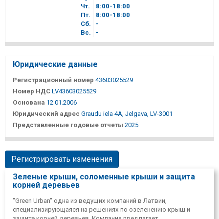
Чт.
8
00
-18
00
Пт.
8
00
-18
00
Сб.
-
Вc.
-
Юридические данные
Регистрационный номер
43603025529
Номер НДС
LV43603025529
Основана
12.01.2006
Юридический адрес
Graudu iela 4A, Jelgava, LV-3001
Представленные годовые отчеты
2025
Регистрировать изменения
Зеленые крыши, соломенные крыши и защита
корней деревьев
"Green Urban" одна из ведущих компаний в Латвии,
специализирующаяся на решениях по озеленению крыш и
защите корней деревьев. Компания предлагает