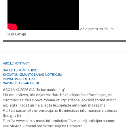
Zaļo jumtu risinājumi
visā Latvijā
ABC.LV KONTAKTI
ЗАЯВИТЬ КОМПАНИЮ
SĪKDATŅU IZMANTOŠANAS NOTEIKUMI
PRIVĀTUMA POLITIKA
SADARBĪBAS PARTNERI
ABC.LV © 2026 SIA "heise marketing".
Šīs datu bāzes, tās daļas vai datu bāzē iekļautās informācijas, vai
informācijas daļas pavairošana vai izplatīšana jebkādā formā stingri
aizliegta. Tāpat arī ir aizliegta lejupielāde automātiskā režīmā.
Portālā izmantota informācija no Būvniecības informācijas sistēmas
(bis.gov.lv).
Portāla www.abc.lv masu informācijas līdzekļa reģistrācijas numurs:
000740427. Galvenā redaktore: Ingūna Pempere.