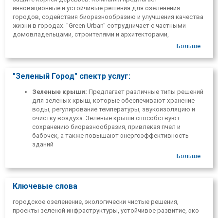
инновационные и устойчивые решения для озеленения
городов, содействия биоразнообразию и улучшения качества
жизни в городах. "Green Urban" сотрудничает с частными
домовладельцами, строителями и архитекторами,
предоставляя полный комплекс услуг от поставки
Больше
материалов до строительства объектов. Цель компании —
создание более зеленых и здоровых городов, где природа и
инфраструктура гармонично сосуществуют.
"Зеленый Город" спектр услуг:
Зеленые крыши:
Предлагает различные типы решений
для зеленых крыш, которые обеспечивают хранение
воды, регулирование температуры, звукоизоляцию и
очистку воздуха. Зеленые крыши способствуют
сохранению биоразнообразия, привлекая пчел и
бабочек, а также повышают энергоэффективность
зданий
Системы защиты корней деревьев:
Разрабатывает
Больше
решения, которые позволяют деревьям полноценно
расти в городских условиях, не нанося вреда
инфраструктуре. Эти системы улучшают качество
Ключевые слова
воздуха, снижают температуру и повышают влажность
воздуха в городах
городское озеленение, экологически чистые решения,
Зеленые крыши своими руками:
Предоставляет
проекты зеленой инфраструктуры, устойчивое развитие, эко
возможность приобрести необходимые