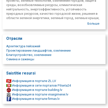
проекты, зеленые технологии, озеленение городов, защита
комплектующие и установить зеленую крышу
среды, возобновляемые ресурсы, климатическая
самостоятельно, предоставляя все необходимые
нейтральность, энергоэффективность, устойчивость
инструкции для успешного выполнения работ.
природных ресурсов, качество городской жизни, решения в
Решения по управлению водными ресурсами:
области зеленой энергетики, зеленый город, зеленые крыши,
Предоставляет решения по управлению ливневыми
наружные проекты, городская экосистема, управление
Больше
водами, которые помогают снизить риск наводнений и
отходами, экологические продукты, устойчивые решения,
улучшить качество воды в городах.
биоразнообразие в городе, городская устойчивость,
управление природными ресурсами,
Отрасли
Архитектура пейзажей
Проектирование ландшафтов, озеленение
Благоустройство, озеленение
Семена и саженцы
Saistītie resursi
Информация в портале ZL.LV
Информация в сети порталов Pilseta24
Информация в портале building.lv
Информация в портале visaigimenei.lv
Информация в портале firmas.lv