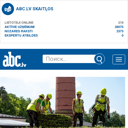
ABC.LV SKAITĻOS
LIETOTĀJI ONLINE
219
AKTĪVIE UZŅĒMUMI
28075
NOZARES RAKSTI
2373
EKSPERTU ATBILDES
0
Toggle
naviga