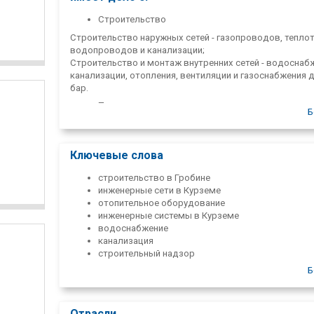
Строительство
Строительство наружных сетей - газопроводов, теплот
водопроводов и канализации;
Строительство и монтаж внутренних сетей - водоснаб
канализации, отопления, вентиляции и газоснабжения д
бар.
Производство
Б
Производство отопительных котлов, воздухонагреват
печей для саун;
Производство резервуаров для хранения и
Ключевые слова
водонагревательных котлов;
Производство дымоходов, дымоходных вкладышей 
строительство в Гробине
воздуховодов;
инженерные сети в Курземе
Производство металлических листов, белой жести и 
отопительное оборудование
заготовок.
инженерные системы в Курземе
водоснабжение
Торговля
канализация
Магазин "Santehnikas centrs" - розничная торговля
строительный надзор
сантехническими материалами и изделиями собственн
отопление жилища
Б
производства;
сантехника в Гробине
ООО «Склад» "Grobiņas SPMK" - оптовая торговля
котлы отопления для дома
сантехническими материалами и продукцией собствен
строительная компания Курземе
производства.
Отрасли