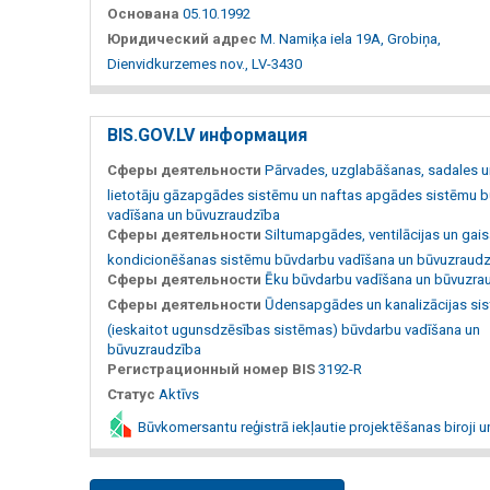
Основана
05.10.1992
Юридический адрес
M. Namiķa iela 19A, Grobiņa,
Dienvidkurzemes nov., LV-3430
BIS.GOV.LV информация
Сферы деятельности
Pārvades, uzglabāšanas, sadales u
lietotāju gāzapgādes sistēmu un naftas apgādes sistēmu 
vadīšana un būvuzraudzība
Сферы деятельности
Siltumapgādes, ventilācijas un gai
kondicionēšanas sistēmu būvdarbu vadīšana un būvuzraudz
Сферы деятельности
Ēku būvdarbu vadīšana un būvuzra
Сферы деятельности
Ūdensapgādes un kanalizācijas si
(ieskaitot ugunsdzēsības sistēmas) būvdarbu vadīšana un
būvuzraudzība
Регистрационный номер BIS
3192-R
Статус
Aktīvs
Būvkomersantu reģistrā iekļautie projektēšanas biroji u