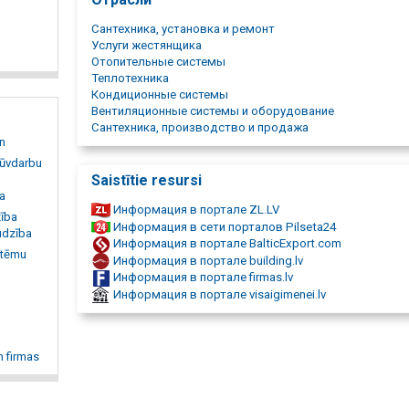
строительство сетей
Услуги
прокат техники
Сантехника, установка и ремонт
тепловые сети
Аренда специализированного автомобильного транспо
Услуги жестянщика
металлоконструкции
строительной техники и оборудования;
Отопительные системы
вентиляция в Курземе
Услуги по составлению смет и сотрудничество с прое
Теплотехника
строительство инженерных коммуникаций
бюро;
Кондиционные системы
отопительные системы
Услуги строительного надзора.
Вентиляционные системы и оборудование
строительные проекты
Сантехника, производство и продажа
производство котельных
n
торговля сантехникой в Гробине
būvdarbu
котлы и печи
Saistītie resursi
сантехнические работы в Гробине
sa
аренда строительной техники в Курземе
Информация в портале ZL.LV
ība
производство металлических изделий
Информация в сети порталов Pilseta24
udzība
Строители Гробини
Информация в портале BalticExport.com
решения по вопросам теплоснабжения
stēmu
Информация в портале building.lv
вентиляция
Информация в портале firmas.lv
наружные сети
Информация в портале visaigimenei.lv
внутренние сети
производство
отопительный котел
банные печи
n firmas
печи с теплым воздухом
бойлеры
емкости накопления