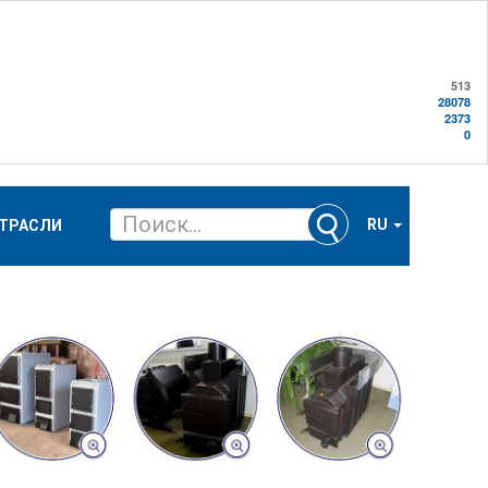
513
28078
2373
0
RU
ТРАСЛИ