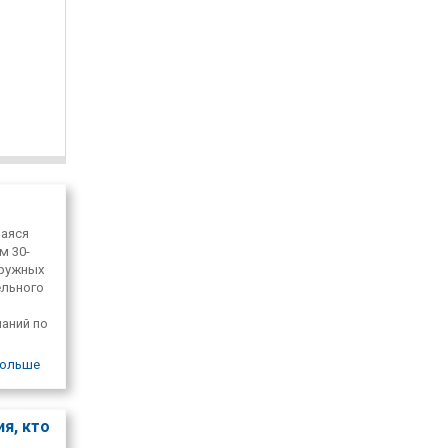
щаяся
м 30-
аружных
ельного
паний по
ольше
я, кто