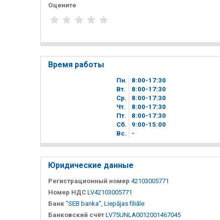
Оцените
Время работы
Пн.
8
00
-17
30
Вт.
8
00
-17
30
Ср.
8
00
-17
30
Чт.
8
00
-17
30
Пт.
8
00
-17
30
Сб.
9
00
-15
00
Вc.
-
Юридические данные
Регистрационный номер
42103005771
Номер НДС
LV42103005771
Банк
"SEB banka", Liepājas filiāle
Банковский счёт
LV75UNLA0012001467045