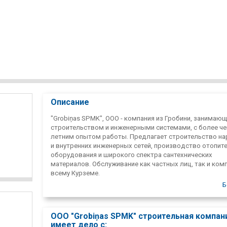
Описание
"Grobiņas SPMK", ООО - компания из Гробини, занимаю
строительством и инженерными системами, с более че
летним опытом работы. Предлагает строительство н
и внутренних инженерных сетей, производство отопит
оборудования и широкого спектра сантехнических
материалов. Обслуживание как частных лиц, так и ком
всему Курземе.
Б
ООО "Grobiņas SPMK" строительная компани
имеет дело с: