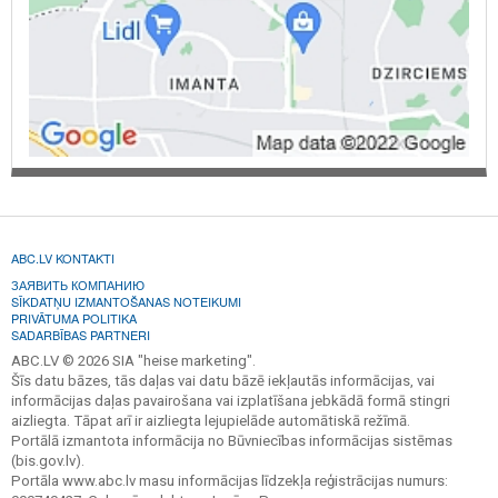
ABC.LV KONTAKTI
ЗАЯВИТЬ КОМПАНИЮ
SĪKDATŅU IZMANTOŠANAS NOTEIKUMI
PRIVĀTUMA POLITIKA
SADARBĪBAS PARTNERI
ABC.LV © 2026 SIA "heise marketing".
Šīs datu bāzes, tās daļas vai datu bāzē iekļautās informācijas, vai
informācijas daļas pavairošana vai izplatīšana jebkādā formā stingri
aizliegta. Tāpat arī ir aizliegta lejupielāde automātiskā režīmā.
Portālā izmantota informācija no Būvniecības informācijas sistēmas
(bis.gov.lv).
Portāla www.abc.lv masu informācijas līdzekļa reģistrācijas numurs: