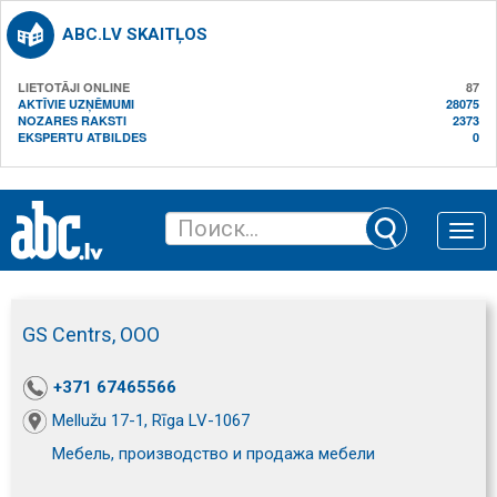
ABC.LV SKAITĻOS
LIETOTĀJI ONLINE
87
AKTĪVIE UZŅĒMUMI
28075
NOZARES RAKSTI
2373
EKSPERTU ATBILDES
0
Toggle
naviga
GS Centrs, ООО
+371 67465566
Mellužu 17-1, Rīga LV-1067
Мебель, производство и продажа мебели