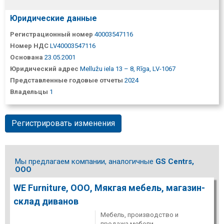
Юридические данные
Регистрационный номер
40003547116
Номер НДС
LV40003547116
Основана
23.05.2001
Юридический адрес
Mellužu iela 13 – 8, Rīga, LV-1067
Представленные годовые отчеты
2024
Владельцы
1
Регистрировать изменения
Мы предлагаем компании, аналогичные
GS Centrs,
ООО
WE Furniture, ООО, Мякгая мебель, магазин-
склад диванов
Мебель, производство и
продажа мебели