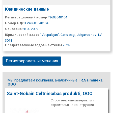
Юридические данные
Регистрационный номер
43603040104
Номер НДС
LV43603040104
Основана
28.09.2009
Юридический адрес
"Vecpalejas", Cenu pag., Jelgavas nov., LV-
3018
Представленные годовые отчеты
2025
Регистрировать изменения
Мы предлагаем компании, аналогичные
I.R.Saimnieks,
ООО
Saint-Gobain Celtniecības produkti, ООО
Строительные материалы и
строительные конструкции