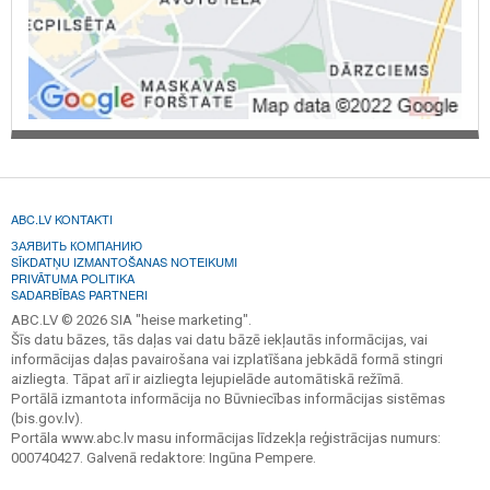
ABC.LV KONTAKTI
ЗАЯВИТЬ КОМПАНИЮ
SĪKDATŅU IZMANTOŠANAS NOTEIKUMI
PRIVĀTUMA POLITIKA
SADARBĪBAS PARTNERI
ABC.LV © 2026 SIA "heise marketing".
Šīs datu bāzes, tās daļas vai datu bāzē iekļautās informācijas, vai
informācijas daļas pavairošana vai izplatīšana jebkādā formā stingri
aizliegta. Tāpat arī ir aizliegta lejupielāde automātiskā režīmā.
Portālā izmantota informācija no Būvniecības informācijas sistēmas
(bis.gov.lv).
Portāla www.abc.lv masu informācijas līdzekļa reģistrācijas numurs:
000740427. Galvenā redaktore: Ingūna Pempere.