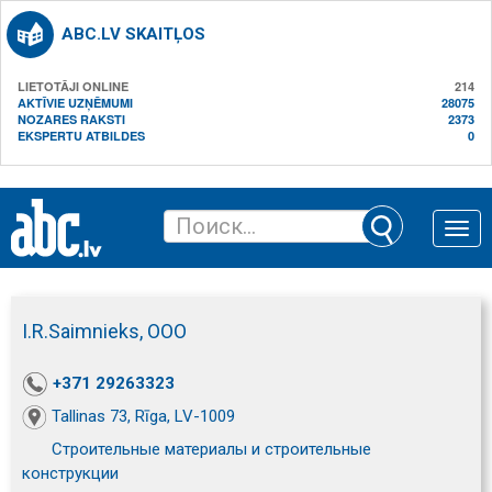
ABC.LV SKAITĻOS
LIETOTĀJI ONLINE
214
AKTĪVIE UZŅĒMUMI
28075
NOZARES RAKSTI
2373
EKSPERTU ATBILDES
0
Toggle
naviga
I.R.Saimnieks, ООО
+371 29263323
Tallinas 73, Rīga, LV-1009
Строительные материалы и строительные
конструкции