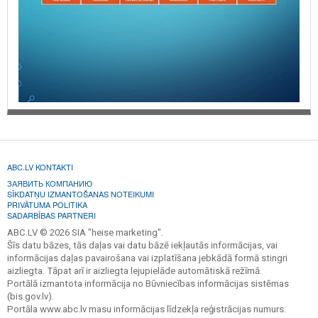
ABC.LV KONTAKTI
ЗАЯВИТЬ КОМПАНИЮ
SĪKDATŅU IZMANTOŠANAS NOTEIKUMI
PRIVĀTUMA POLITIKA
SADARBĪBAS PARTNERI
ABC.LV © 2026 SIA "heise marketing".
Šīs datu bāzes, tās daļas vai datu bāzē iekļautās informācijas, vai
informācijas daļas pavairošana vai izplatīšana jebkādā formā stingri
aizliegta. Tāpat arī ir aizliegta lejupielāde automātiskā režīmā.
Portālā izmantota informācija no Būvniecības informācijas sistēmas
(bis.gov.lv).
Portāla www.abc.lv masu informācijas līdzekļa reģistrācijas numurs: