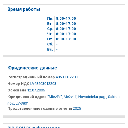
Время работы
Пн.
8
00
-17
00
Вт.
8
00
-17
00
Ср.
8
00
-17
00
Чт.
8
00
-17
00
Пт.
8
00
-17
00
Сб.
-
Вc.
-
Юридические данные
Регистрационный номер
48503012203
Номер НДС
LV48503012203
Основана
12.07.2006
Юридический адрес
"Miezīši", Mežvidi, Novadnieku pag., Saldus
nov., LV-3801
Представленные годовые отчеты
2025