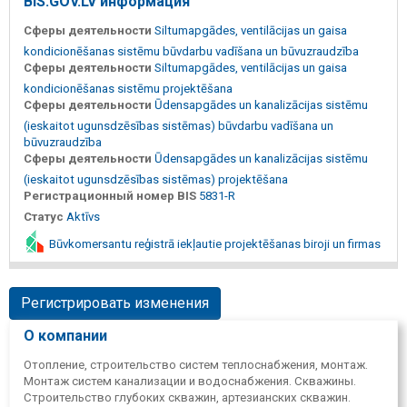
BIS.GOV.LV информация
Сферы деятельности
Siltumapgādes, ventilācijas un gaisa
kondicionēšanas sistēmu būvdarbu vadīšana un būvuzraudzība
Сферы деятельности
Siltumapgādes, ventilācijas un gaisa
kondicionēšanas sistēmu projektēšana
Сферы деятельности
Ūdensapgādes un kanalizācijas sistēmu
(ieskaitot ugunsdzēsības sistēmas) būvdarbu vadīšana un
būvuzraudzība
Сферы деятельности
Ūdensapgādes un kanalizācijas sistēmu
(ieskaitot ugunsdzēsības sistēmas) projektēšana
Регистрационный номер BIS
5831-R
Статус
Aktīvs
Būvkomersantu reģistrā iekļautie projektēšanas biroji un firmas
Регистрировать изменения
О компании
Отопление, строительство систем теплоснабжения, монтаж.
Монтаж систем канализации и водоснабжения. Скважины.
Строительство глубоких скважин, артезианских скважин.