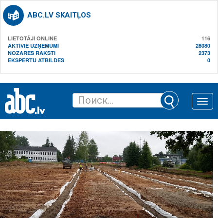
ABC.LV SKAITĻOS
LIETOTĀJI ONLINE
116
AKTĪVIE UZŅĒMUMI
28080
NOZARES RAKSTI
2373
EKSPERTU ATBILDES
0
Toggle
naviga