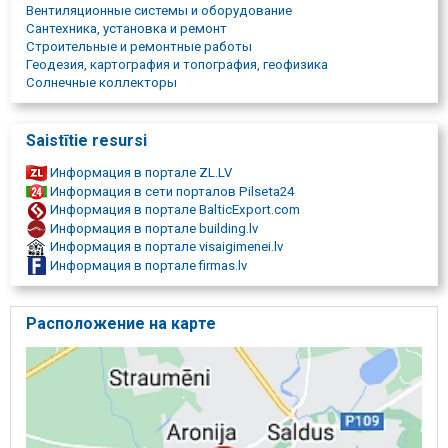
канализации, Копание, Дринажные системы, Копание траншей
Вентиляционные системы и оборудование
для кабелей, для газа, для водопровода, для дренажа, для
Сантехника, установка и ремонт
канализации, Установка сантехнического оборудования,
Строительные и ремонтные работы
Обрудование канализационных септиков и очистки, монтаж
Геодезия, картография и топография, геофизика
оборудований, строим дренажные и фильтрационные поля,
Солнечные коллекторы
переделываем старые дренажные системы, ставим
собирательные колодцы дождевых вод, Сантехнические,
сантехника, сантехник, сантехнические работы, Сантехнические
Saistītie resursi
работы, внутренняя реновация, водоснабжение, системы
теплоснабжения, вентиляционные системы, канализационные
Информация в портале ZL.LV
системы, замена стояков, установка счетчикоа тепла, замена,
Информация в сети порталов Pilseta24
проверка, реновация внутренних систем, установка тепловых
Информация в портале BalticExport.com
узлов, монтаж, обслуживание, отопительные системы,
Информация в портале building.lv
внутренняя реновация, установка радиаторов, Скважины.
Информация в портале visaigimenei.lv
Информация в портале firmas.lv
Расположение на карте