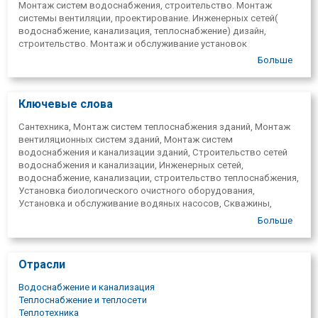
Монтаж систем водоснабжения, строительство. Монтаж
системы вентиляции, проектирование. Инженерных сетей(
водоснабжение, канализация, теплоснабжение) дизайн,
строительство. Монтаж и обслуживание установок
биологической очистки. Установка и обслуживание водяных
Больше
насосов. Установка сантехнического оборудования. Мы
предоставляем услуги высокого качества в соответствии с
потребностями и пожеланиями каждого клиента. Работаем по
Ключевые слова
всей ЛАТВИИ!
Сантехника, Монтаж систем теплоснабжения зданий, Монтаж
вентиляционных систем зданий, Монтаж систем
водоснабжения и канализации зданий, Строительство сетей
водоснабжения и канализации, Инженерных сетей,
водоснабжение, канализации, строительство теплоснабжения,
Установка биологического очистного оборудования,
Установка и обслуживание водяных насосов, Скважины,
Строительство скважин, копание, артезианские колодцы,
Больше
артезианские скважины, бурение скважин, Бурение
артезианских колодцев, артезианские колодцы,
обустройство, ремонт, ремонт артезианских колодцев,
Отрасли
оборудование колодцев, Артезианская скважина,
артезианские колодцы, устройство артезианских скважин,
Водоснабжение и канализация
Установка земляных тепловых насосов,
Теплоснабжение и теплосети
обслуживание, Установка септиков, Дренаж, Строительство
Теплотехника