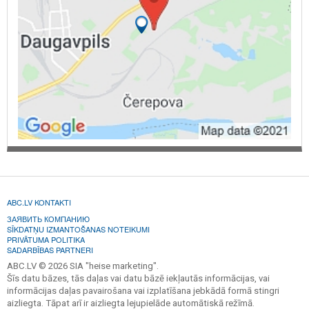
ABC.LV KONTAKTI
ЗАЯВИТЬ КОМПАНИЮ
SĪKDATŅU IZMANTOŠANAS NOTEIKUMI
PRIVĀTUMA POLITIKA
SADARBĪBAS PARTNERI
ABC.LV © 2026 SIA "heise marketing".
Šīs datu bāzes, tās daļas vai datu bāzē iekļautās informācijas, vai
informācijas daļas pavairošana vai izplatīšana jebkādā formā stingri
aizliegta. Tāpat arī ir aizliegta lejupielāde automātiskā režīmā.