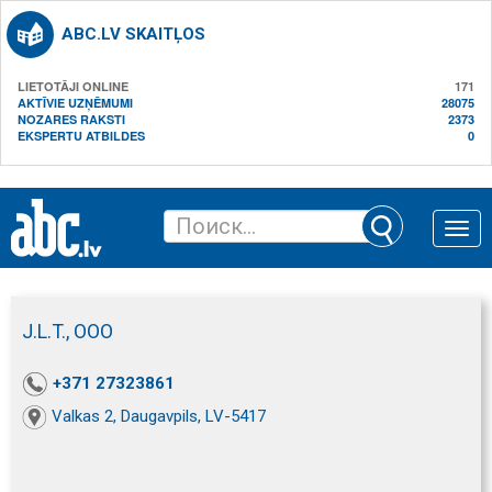
ABC.LV SKAITĻOS
LIETOTĀJI ONLINE
171
AKTĪVIE UZŅĒMUMI
28075
NOZARES RAKSTI
2373
EKSPERTU ATBILDES
0
Toggle
naviga
J.L.T., ООО
+371 27323861
Valkas 2, Daugavpils, LV-5417