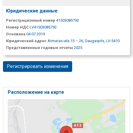
Юридические данные
Регистрационный номер
41503085792
Номер НДС
LV41503085792
Основана
04.07.2019
Юридический адрес
Atmatas iela 15 – 26, Daugavpils, LV-5410
Представленные годовые отчеты
2025
Регистрировать изменения
Расположение на карте