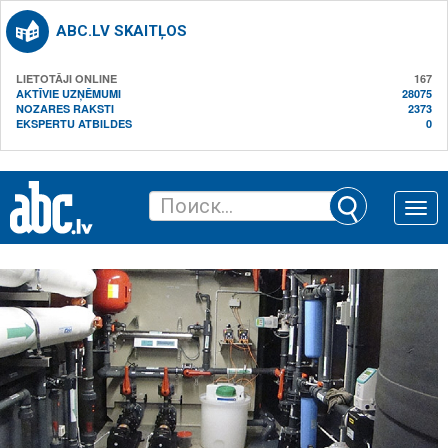
ABC.LV SKAITĻOS
LIETOTĀJI ONLINE
167
AKTĪVIE UZŅĒMUMI
28075
NOZARES RAKSTI
2373
EKSPERTU ATBILDES
0
Toggle
naviga