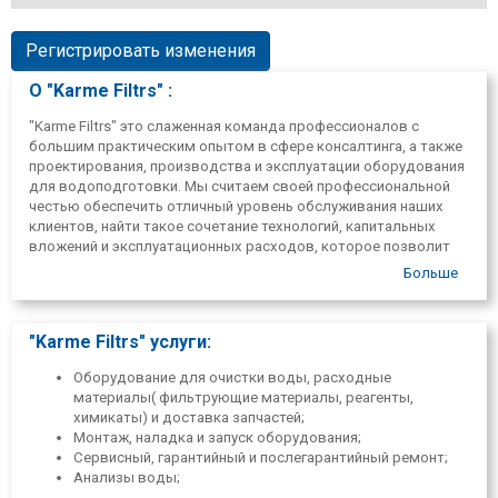
Регистрировать изменения
О "Karme Filtrs" :
"Karme Filtrs" это слаженная команда профессионалов с
большим практическим опытом в сфере консалтинга, а также
проектирования, производства и эксплуатации оборудования
для водоподготовки. Мы считаем своей профессиональной
честью обеспечить отличный уровень обслуживания наших
клиентов, найти такое сочетание технологий, капитальных
вложений и эксплуатационных расходов, которое позволит
наиболее эффективно решать технические задачи заказчика. В
Больше
каждом проекте для нас важно точно оценить качество и
производительность требуемого заказчику оборудования. Мы
считаем точные базовые расчеты решающим фактором, так
"Karme Filtrs" услуги:
как они позволяют обеспечить накопление очищенной воды
на необходимом уровне. Для достижения этой цели мы
Оборудование для очистки воды, расходные
проводим расчеты динамики водного баланса, учитываем
материалы( фильтрующие материалы, реагенты,
расход воды в час, определяем необходимый уровень и
химикаты) и доставка запчастей;
количество воды в соответствии со спецификой
Монтаж, наладка и запуск оборудования;
технологической воды, а также обеспечиваем техническое
Сервисный, гарантийный и послегарантийный ремонт;
обслуживание оборудования в процессе эксплуатации.
Анализы воды;