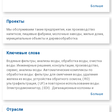
Больше
Проекты
Мы обслуживаем такие предприятия, как производство
напитков, пищевые фабрики, молочные заводы, жилые дома,
муниципальные объекты и деревообработка.
Ключевые слова
Водяные фильтры, анализы воды, обработка воды, очистка
воды. Инженерные решения, консультации, производство,
сервис, анализы воды. Автоматические комплексы по
обработке воды: фильтры для смягчения воды, удаления
железа из воды, устройства обратного осмоза, ( RO)
ультрафильтрация, ( UF) и повторное использование воды.
Электродеионизатор, ( EDI) . Дегазационные колонны и
дегазацонные мембраны. Оборудование нанофильтрации.
Больше
Химикаты Nalco для обработки котлов и воды охлаждения.
Продажа водяных фильтров, завод, пищевое производство,
проектирование оборудования водоподготовки и
Отрасли
водоподготовки.