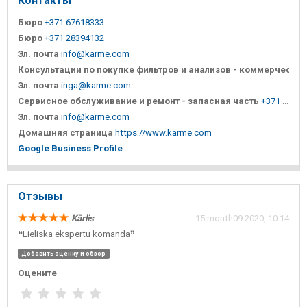
Контакты
Бюро
+371 67618333
Бюро
+371 28394132
Эл. почта
info@karme.com
Консультации по покупке фильтров и анализов - коммерческая
+37
Эл. почта
inga@karme.com
Сервисное обслуживание и ремонт - запасная часть
+371 29123791
Эл. почта
info@karme.com
Домашняя страница
https://www.karme.com
Google Business Profile
Отзывы
Kārlis
15 month09 2020, 10:14
❝Lieliska ekspertu komanda❞
Добавить оценку и обзор
Оцените