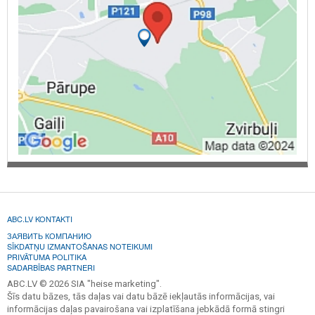
ABC.LV KONTAKTI
ЗАЯВИТЬ КОМПАНИЮ
SĪKDATŅU IZMANTOŠANAS NOTEIKUMI
PRIVĀTUMA POLITIKA
SADARBĪBAS PARTNERI
ABC.LV © 2026 SIA "heise marketing".
Šīs datu bāzes, tās daļas vai datu bāzē iekļautās informācijas, vai
informācijas daļas pavairošana vai izplatīšana jebkādā formā stingri