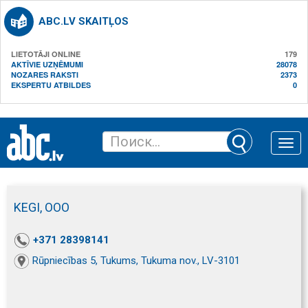
ABC.LV SKAITĻOS
LIETOTĀJI ONLINE
179
AKTĪVIE UZŅĒMUMI
28078
NOZARES RAKSTI
2373
EKSPERTU ATBILDES
0
Toggle
naviga
KEGI, ООО
+371 28398141
Rūpniecības 5, Tukums, Tukuma nov., LV-3101