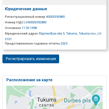
Юридические данные
Регистрационный номер
40003392885
Номер НДС
LV40003392885
Основана
11.05.1998
Юридический адрес
Rūpniecības iela 5, Tukums, Tukuma nov., LV-
3101
Представленные годовые отчеты
2025
Регистрировать изменения
Расположение на карте