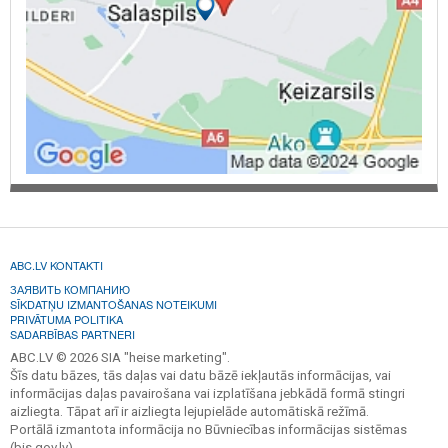
ABC.LV KONTAKTI
ЗАЯВИТЬ КОМПАНИЮ
SĪKDATŅU IZMANTOŠANAS NOTEIKUMI
PRIVĀTUMA POLITIKA
SADARBĪBAS PARTNERI
ABC.LV © 2026 SIA "heise marketing".
Šīs datu bāzes, tās daļas vai datu bāzē iekļautās informācijas, vai
informācijas daļas pavairošana vai izplatīšana jebkādā formā stingri
aizliegta. Tāpat arī ir aizliegta lejupielāde automātiskā režīmā.
Portālā izmantota informācija no Būvniecības informācijas sistēmas
(bis.gov.lv).