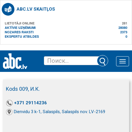
ABC.LV SKAITĻOS
LIETOTĀJI ONLINE
281
AKTĪVIE UZŅĒMUMI
28080
NOZARES RAKSTI
2373
EKSPERTU ATBILDES
0
Toggle
naviga
Kods 009, И.К.
+371 29114236
Dienvidu 3 k-1, Salaspils, Salaspils nov. LV-2169