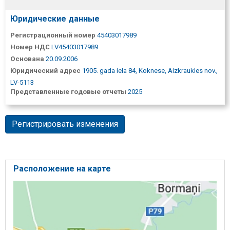
Юридические данные
Регистрационный номер
45403017989
Номер НДС
LV45403017989
Основана
20.09.2006
Юридический адрес
1905. gada iela 84, Koknese, Aizkraukles nov.,
LV-5113
Представленные годовые отчеты
2025
Регистрировать изменения
Расположение на карте