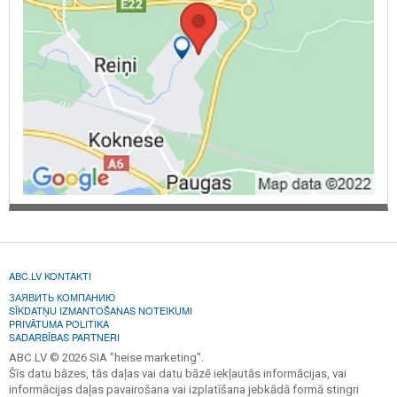
ABC.LV KONTAKTI
ЗАЯВИТЬ КОМПАНИЮ
SĪKDATŅU IZMANTOŠANAS NOTEIKUMI
PRIVĀTUMA POLITIKA
SADARBĪBAS PARTNERI
ABC.LV © 2026 SIA "heise marketing".
Šīs datu bāzes, tās daļas vai datu bāzē iekļautās informācijas, vai
informācijas daļas pavairošana vai izplatīšana jebkādā formā stingri