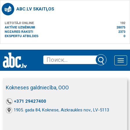
ABC.LV SKAITĻOS
LIETOTĀJI ONLINE
192
AKTĪVIE UZŅĒMUMI
28075
NOZARES RAKSTI
2373
EKSPERTU ATBILDES
0
Toggle
naviga
Kokneses galdniecība, ООО
+371 29427400
1905. gada 84, Koknese, Aizkraukles nov., LV-5113