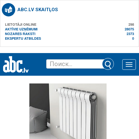
ABC.LV SKAITĻOS
LIETOTĀJI ONLINE
298
AKTĪVIE UZŅĒMUMI
28075
NOZARES RAKSTI
2373
EKSPERTU ATBILDES
0
Toggle
naviga