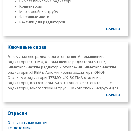
Биметаллические радиаторы
Конвекторы
Многослойные трубы
Фасонные части
Вентили для радиаторов
Запорная арматура радиатора
Больше
Термоголовки
Трубы и аксессуары для теплого пола
Ключевые слова
Алюминиевые радиаторы отопления, Алюминиевые
радиаторы OTTIMO, Алюминиевые радиаторы STILLY,
Биметаллические радиаторы отопления, Биметаллические
радиаторы XTREME, Алюминиевые радиаторы ORION,
Стальные радиаторы TERMOLUX, ROZMA стальные
радиаторы, Конвекторы ISAN. Отопление, Отопительные
радиаторы, Многослойные трубы, Многослойные трубы для
отопления и водопроводов UNIDELTA. Конвекторы. Фитинги
Больше
IVAR, ( пресс-фитинги, фитинги) Вентили для радиаторов,
Термовентили для радиаторов, Термоголовки SCHLOSSER,
Проекты и монтаж систем отопления. Консультации, торговля,
Отрасли
продажа, оптовая торговля. Рига, Сигулда, Огре, Jelgava,
Юрмала, Бауска, Баложи, Кекава, Марупе, Бабите, Видземе,
Отопительные системы
Земгале, Курземе, Латгале, Латвия, Валмиера, Дрейлини,
Теплотехника
Саласпилс.