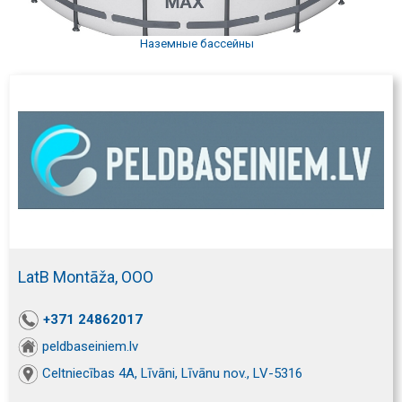
Наземные бассейны
LatB Montāža, ООО
+371 24862017
peldbaseiniem.lv
Celtniecības 4A, Līvāni, Līvānu nov., LV-5316