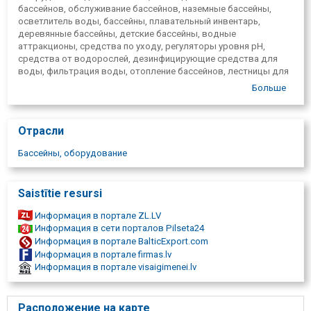
бассейнов, обслуживание бассейнов, наземные бассейны,
осветлитель воды, бассейны, плавательный инвентарь,
деревянные бассейны, детские бассейны, водные
аттракционы, средства по уходу, регуляторы уровня pH,
средства от водорослей, дезинфицирующие средства для
воды, фильтрация воды, отопление бассейнов, лестницы для
бассейнов, покрытия для бассейна, освещение бассейна,
Больше
роботы-уборщики, чистящее оборудование, Монтаж ПВХ
мембран, фильтрующее оборудование, установка
фильтрационного оборудования, реновация бассейнов,
Отрасли
обслуживание бассейнов, консультации.
Бассейны, оборудование
Saistītie resursi
Информация в портале ZL.LV
Информация в сети порталов Pilseta24
Информация в портале BalticExport.com
Информация в портале firmas.lv
Информация в портале visaigimenei.lv
Расположение на карте