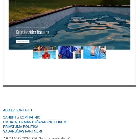
ABC.LV KONTAKTI
ЗАЯВИТЬ КОМПАНИЮ
SĪKDATŅU IZMANTOŠANAS NOTEIKUMI
PRIVĀTUMA POLITIKA
SADARBĪBAS PARTNERI
ABC.LV © 2026 SIA "heise marketing".