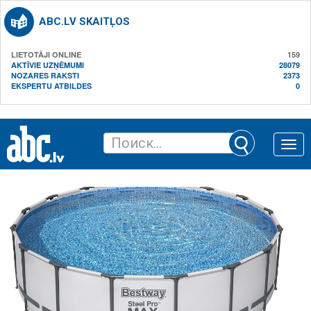
ABC.LV SKAITĻOS
LIETOTĀJI ONLINE
159
AKTĪVIE UZŅĒMUMI
28079
NOZARES RAKSTI
2373
EKSPERTU ATBILDES
0
Toggle
naviga