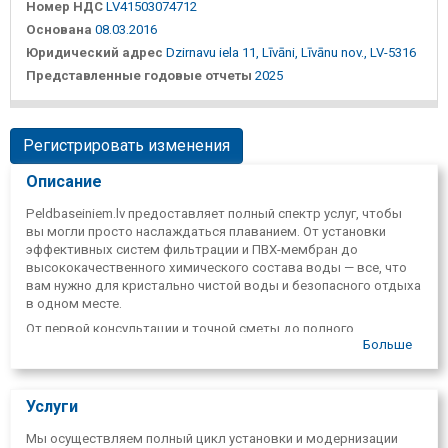
Номер НДС
LV41503074712
Основана
08.03.2016
Юридический адрес
Dzirnavu iela 11, Līvāni, Līvānu nov., LV-5316
Представленные годовые отчеты
2025
Регистрировать изменения
Описание
Peldbaseiniem.lv предоставляет полный спектр услуг, чтобы
вы могли просто наслаждаться плаванием. От установки
эффективных систем фильтрации и ПВХ-мембран до
высококачественного химического состава воды — все, что
вам нужно для кристально чистой воды и безопасного отдыха
в одном месте.
От первой консультации и точной сметы до полного
Больше
комплекта оборудования для бассейна и регулярного
технического обслуживания. Мы не только устанавливаем
оборудование, но и создаём условия, в которых вы можете
безопасно и беззаботно наслаждаться отдыхом.
Услуги
Мы осуществляем полный цикл установки и модернизации