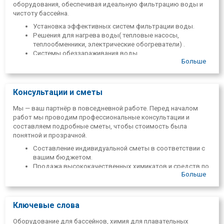
оборудования, обеспечивая идеальную фильтрацию воды и
чистоту бассейна.
Установка эффективных систем фильтрации воды.
Решения для нагрева воды( тепловые насосы,
теплообменники, электрические обогреватели) .
Системы обеззараживания воды
Больше
Оборудование для массажа в бассейне.
Мы специализируемся на профессиональной установке ПВХ-
мембран, которая является одним из самых долговечных и
Консультации и сметы
визуально привлекательных видов отделки бассейнов.
Точная установка мембран в бассейнах любого размера
Мы — ваш партнёр в повседневной работе. Перед началом
и формы.
работ мы проводим профессиональные консультации и
Широкий выбор цветов и текстур.
составляем подробные сметы, чтобы стоимость была
Гарантированная герметичность и долговечность для
понятной и прозрачной.
любого бассейна.
Составление индивидуальной сметы в соответствии с
вашим бюджетом.
Продажа высококачественных химикатов и средств по
Больше
уходу за бассейнами.
Советы по поддержанию кристальной чистоты воды.
Ключевые слова
Оборудование для бассейнов, химия для плавательных