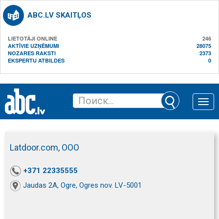
ABC.LV SKAITĻOS
LIETOTĀJI ONLINE
246
AKTĪVIE UZŅĒMUMI
28075
NOZARES RAKSTI
2373
EKSPERTU ATBILDES
0
Toggle
naviga
Latdoor.com, ООО
+371 22335555
Jaudas 2A, Ogre, Ogres nov. LV-5001