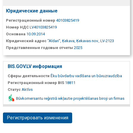
Юридические данные
Регистрационный номер
40103825419
Номер НДС
LV40103825419
Основана
10.09.2014
Юридический адрес
"Aldari", Ķekava, Ķekavas nov., LV-2123
Представленные годовые отчеты
2025
BIS.GOV.LV информация
Сферы деятельности
Ēku būvdarbu vadīšana un būvuzraudzība
Регистрационный номер BIS
18811
Статус
Aktīvs
Būvkomersantu reģistrā iekļautie projektēšanas biroji un firmas
Регистрировать изменения