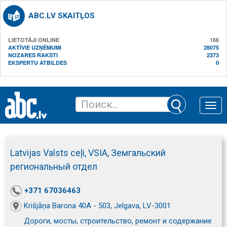
ABC.LV SKAITĻOS
LIETOTĀJI ONLINE
166
AKTĪVIE UZŅĒMUMI
28075
NOZARES RAKSTI
2373
EKSPERTU ATBILDES
0
Toggle
naviga
Latvijas Valsts ceļi, VSIA, Земгальский
региональный отдел
+371 67036463
Krišjāņa Barona 40A - 503, Jelgava, LV-3001
Дороги, мосты, строительство, ремонт и содержание