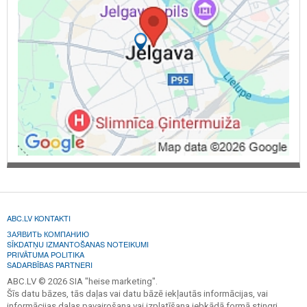
ABC.LV KONTAKTI
ЗАЯВИТЬ КОМПАНИЮ
SĪKDATŅU IZMANTOŠANAS NOTEIKUMI
PRIVĀTUMA POLITIKA
SADARBĪBAS PARTNERI
ABC.LV © 2026 SIA "heise marketing".
Šīs datu bāzes, tās daļas vai datu bāzē iekļautās informācijas, vai
informācijas daļas pavairošana vai izplatīšana jebkādā formā stingri