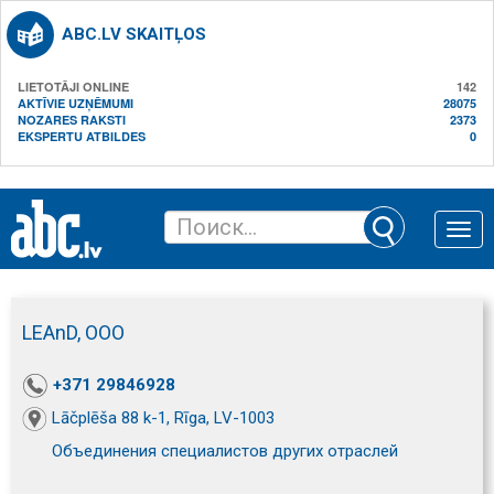
ABC.LV SKAITĻOS
LIETOTĀJI ONLINE
142
AKTĪVIE UZŅĒMUMI
28075
NOZARES RAKSTI
2373
EKSPERTU ATBILDES
0
Toggle
naviga
LEAnD, ООО
+371 29846928
Lāčplēša 88 k-1, Rīga, LV-1003
Объединения специалистов других отраслей