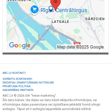
ABC.LV KONTAKTI
ЗАЯВИТЬ КОМПАНИЮ
SĪKDATŅU IZMANTOŠANAS NOTEIKUMI
PRIVĀTUMA POLITIKA
SADARBĪBAS PARTNERI
ABC.LV © 2026 SIA "heise marketing".
Šīs datu bāzes, tās daļas vai datu bāzē iekļautās informācijas, vai
informācijas daļas pavairošana vai izplatīšana jebkādā formā stingri
aizliegta. Tāpat arī ir aizliegta lejupielāde automātiskā režīmā.