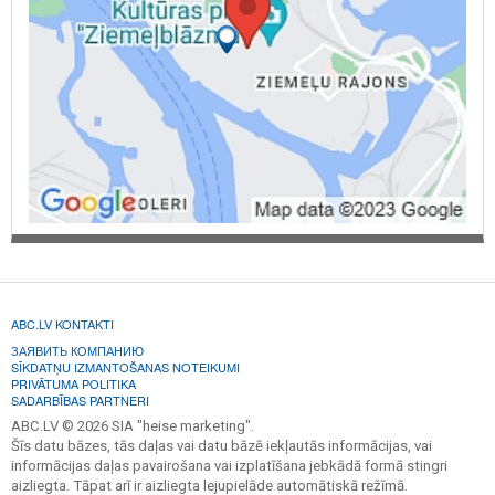
ABC.LV KONTAKTI
ЗАЯВИТЬ КОМПАНИЮ
SĪKDATŅU IZMANTOŠANAS NOTEIKUMI
PRIVĀTUMA POLITIKA
SADARBĪBAS PARTNERI
ABC.LV © 2026 SIA "heise marketing".
Šīs datu bāzes, tās daļas vai datu bāzē iekļautās informācijas, vai
informācijas daļas pavairošana vai izplatīšana jebkādā formā stingri
aizliegta. Tāpat arī ir aizliegta lejupielāde automātiskā režīmā.