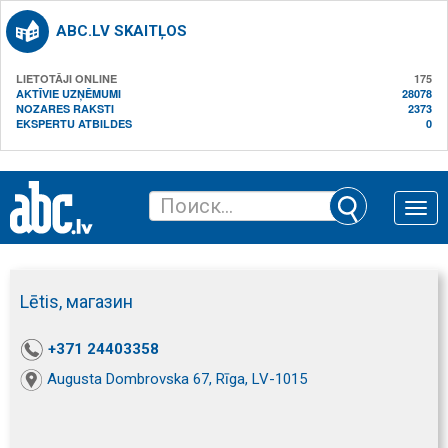
ABC.LV SKAITĻOS
LIETOTĀJI ONLINE
175
AKTĪVIE UZŅĒMUMI
28078
NOZARES RAKSTI
2373
EKSPERTU ATBILDES
0
Toggle
naviga
Lētis, магазин
+371 24403358
Augusta Dombrovska 67, Rīga, LV-1015