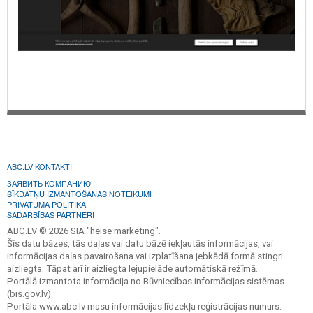
ABC.LV KONTAKTI
ЗАЯВИТЬ КОМПАНИЮ
SĪKDATŅU IZMANTOŠANAS NOTEIKUMI
PRIVĀTUMA POLITIKA
SADARBĪBAS PARTNERI
ABC.LV © 2026 SIA "heise marketing".
Šīs datu bāzes, tās daļas vai datu bāzē iekļautās informācijas, vai
informācijas daļas pavairošana vai izplatīšana jebkādā formā stingri
aizliegta. Tāpat arī ir aizliegta lejupielāde automātiskā režīmā.
Portālā izmantota informācija no Būvniecības informācijas sistēmas
(bis.gov.lv).
Portāla www.abc.lv masu informācijas līdzekļa reģistrācijas numurs: