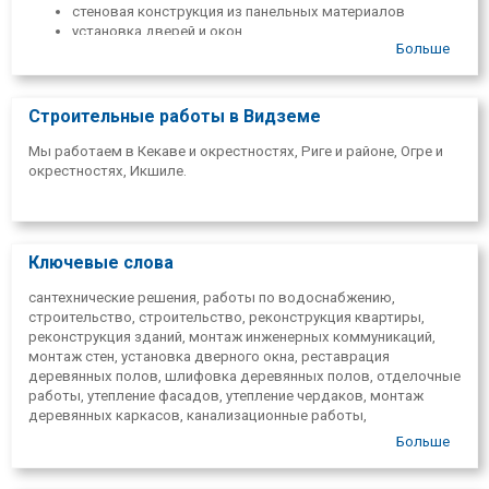
стеновая конструкция из панельных материалов
установка дверей и окон
Больше
реставрация, шлифовка и лакировка деревянных полов
выполнение различных отделочных работ,
все виды живописи,
теплоизоляция и отделка фасадов
Строительные работы в Видземе
утепление чердака,
сборка деревянных каркасных конструкций.
Мы работаем в Кекаве и окрестностях, Риге и районе, Огре и
окрестностях, Икшиле.
Мы работаем как по проектам клиентов, так и в соответствии
с индивидуальными договоренностями. Мы предоставляем
услуги по осмотру объектов, консультированию и оценке
стоимости. Свяжитесь с нами, чтобы узнать больше и найти
решение, которое вам лучше всего подходит.
Ключевые слова
сантехнические решения, работы по водоснабжению,
строительство, строительство, реконструкция квартиры,
реконструкция зданий, монтаж инженерных коммуникаций,
монтаж стен, установка дверного окна, реставрация
деревянных полов, шлифовка деревянных полов, отделочные
работы, утепление фасадов, утепление чердаков, монтаж
деревянных каркасов, канализационные работы,
декоративные камни, душевое помещение, кафельные
Больше
работы, реновация, понижение в должности