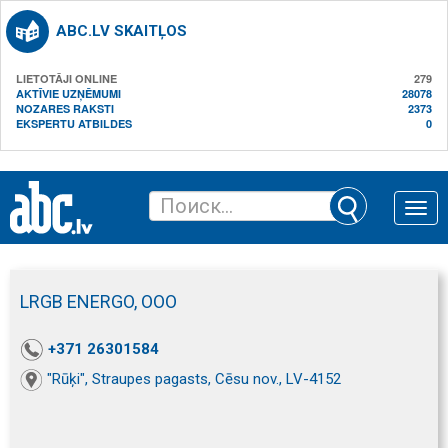
ABC.LV SKAITĻOS
LIETOTĀJI ONLINE
279
AKTĪVIE UZŅĒMUMI
28078
NOZARES RAKSTI
2373
EKSPERTU ATBILDES
0
Toggle
naviga
LRGB ENERGO, ООО
+371 26301584
"Rūķi", Straupes pagasts, Cēsu nov., LV-4152