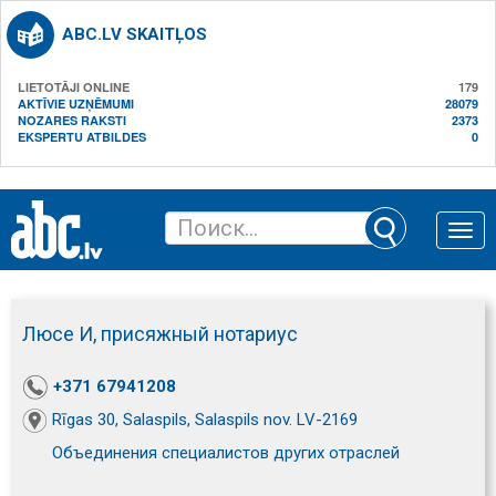
ABC.LV SKAITĻOS
LIETOTĀJI ONLINE
179
AKTĪVIE UZŅĒMUMI
28079
NOZARES RAKSTI
2373
EKSPERTU ATBILDES
0
Toggle
naviga
Люсе И, присяжный нотариус
+371 67941208
Rīgas 30, Salaspils, Salaspils nov. LV-2169
Объединения специалистов других отраслей