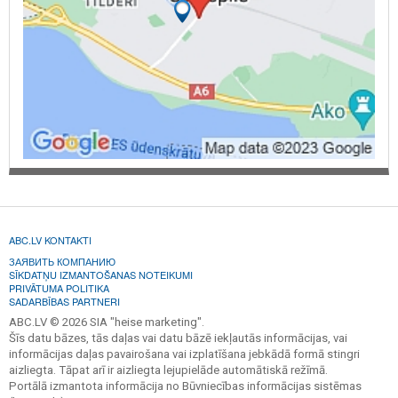
ABC.LV KONTAKTI
ЗАЯВИТЬ КОМПАНИЮ
SĪKDATŅU IZMANTOŠANAS NOTEIKUMI
PRIVĀTUMA POLITIKA
SADARBĪBAS PARTNERI
ABC.LV © 2026 SIA "heise marketing".
Šīs datu bāzes, tās daļas vai datu bāzē iekļautās informācijas, vai
informācijas daļas pavairošana vai izplatīšana jebkādā formā stingri
aizliegta. Tāpat arī ir aizliegta lejupielāde automātiskā režīmā.
Portālā izmantota informācija no Būvniecības informācijas sistēmas