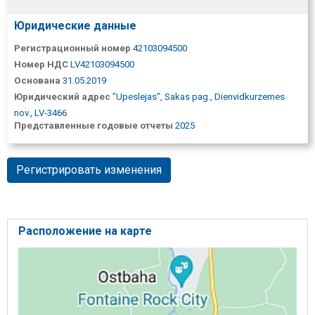
Юридические данные
Регистрационный номер
42103094500
Номер НДС
LV42103094500
Основана
31.05.2019
Юридический адрес
"Upeslejas", Sakas pag., Dienvidkurzemes
nov., LV-3466
Представленные годовые отчеты
2025
Регистрировать изменения
Расположение на карте