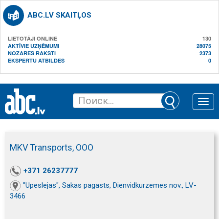
ABC.LV SKAITĻOS
LIETOTĀJI ONLINE
130
AKTĪVIE UZŅĒMUMI
28075
NOZARES RAKSTI
2373
EKSPERTU ATBILDES
0
Toggle
naviga
MKV Transports, ООО
+371 26237777
"Upeslejas", Sakas pagasts, Dienvidkurzemes nov., LV-
3466