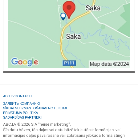
ABC.LV KONTAKTI
ЗАЯВИТЬ КОМПАНИЮ
SĪKDATŅU IZMANTOŠANAS NOTEIKUMI
PRIVĀTUMA POLITIKA
SADARBĪBAS PARTNERI
ABC.LV © 2026 SIA "heise marketing".
Šīs datu bāzes, tās daļas vai datu bāzē iekļautās informācijas, vai
informācijas daļas pavairošana vai izplatīšana jebkādā formā stingri