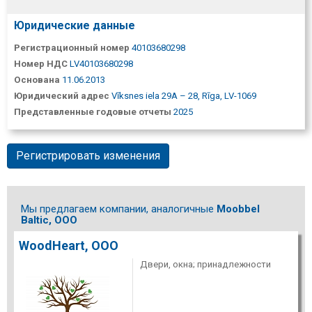
Юридические данные
Регистрационный номер
40103680298
Номер НДС
LV40103680298
Основана
11.06.2013
Юридический адрес
Vīksnes iela 29A – 28, Rīga, LV-1069
Представленные годовые отчеты
2025
Регистрировать изменения
Мы предлагаем компании, аналогичные
Moobbel
Baltic, ООО
WoodHeart, ООО
Двери, окна; принадлежности