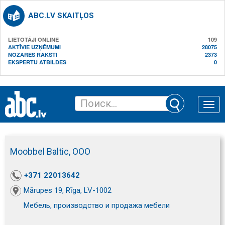
ABC.LV SKAITĻOS
LIETOTĀJI ONLINE
109
AKTĪVIE UZŅĒMUMI
28075
NOZARES RAKSTI
2373
EKSPERTU ATBILDES
0
Toggle
naviga
Moobbel Baltic, ООО
+371 22013642
Mārupes 19, Rīga, LV-1002
Мебель, производство и продажа мебели