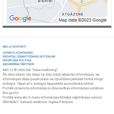
ABC.LV KONTAKTI
ЗАЯВИТЬ КОМПАНИЮ
SĪKDATŅU IZMANTOŠANAS NOTEIKUMI
PRIVĀTUMA POLITIKA
SADARBĪBAS PARTNERI
ABC.LV © 2026 SIA "heise marketing".
Šīs datu bāzes, tās daļas vai datu bāzē iekļautās informācijas, vai
informācijas daļas pavairošana vai izplatīšana jebkādā formā stingri
aizliegta. Tāpat arī ir aizliegta lejupielāde automātiskā režīmā.
Portālā izmantota informācija no Būvniecības informācijas sistēmas
(bis.gov.lv).
Portāla www.abc.lv masu informācijas līdzekļa reģistrācijas numurs:
000740427. Galvenā redaktore: Ingūna Pempere.