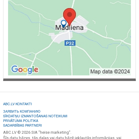
ABC.LV KONTAKTI
ЗАЯВИТЬ КОМПАНИЮ
SĪKDATŅU IZMANTOŠANAS NOTEIKUMI
PRIVĀTUMA POLITIKA
SADARBĪBAS PARTNERI
ABC.LV © 2026 SIA "heise marketing".
Šīs datu bāzes, tās daļas vai datu bāzē iekļautās informācijas, vai