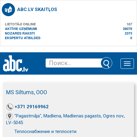
ABC.LV SKAITĻOS
LIETOTĀJI ONLINE
167
AKTĪVIE UZŅĒMUMI
28079
NOZARES RAKSTI
2373
EKSPERTU ATBILDES
0
Toggle
naviga
MS Siltums, ООО
+371 29169962
"Pagastmāja", Madliena, Madlienas pagasts, Ogres nov.,
LV-5045
Теплоснабжение и теплосети