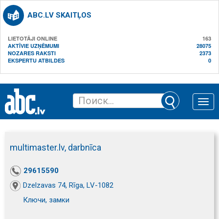
ABC.LV SKAITĻOS
LIETOTĀJI ONLINE
163
AKTĪVIE UZŅĒMUMI
28075
NOZARES RAKSTI
2373
EKSPERTU ATBILDES
0
Toggle
naviga
multimaster.lv, darbnīca
29615590
Dzelzavas 74, Rīga, LV-1082
Ключи, замки