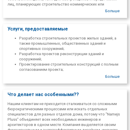
лиц, планирующих строительство коммерческих или
промышленных объектов. Наша команда состоит из
Больше
сертифицированных архитекторов и инженеров, чья работа
основана на профессиональном подходе, современных
технологиях проектирования и строгом соблюдении
Услуги, предоставляемые
латвийских строительных норм.
Разработка строительных проектов жилых зданий, а
также промышленных, общественных зданий и
спортивных сооружений;
Разработка проектов реконструкции зданий и
сооружений;
Проектирование строительных конструкций с полным
согласованием проекта;
Составление смет;
Больше
Услуги ландшафтной архитектуры.
Что делает нас особенными??
Нашим клиентам не приходится сталкиваться со сложными
бюрократическими процессами или искать отдельных
специалистов для разных отделов дома, потому что "Namejs
Pluss" объединяет всех необходимых инженеров и
архитекторов в одном месте. Компания выделяется своим
функциональным и энергоэффективным дизайном, умением