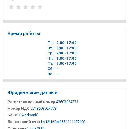
Время работы
Пн.
9
00
-17
00
Вт.
9
00
-17
00
Ср.
9
00
-17
00
Чт.
9
00
-17
00
Пт.
9
00
-17
00
Сб.
-
Вc.
-
Юридические данные
Регистрационный номер
43603024773
Номер НДС
LV43603024773
Банк
"Swedbank"
Банковский счёт
LV12HABA0551011187102
Основана
30.09.2005