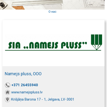
О нас
Namejs pluss, ООО
+371 26455940
www.namejspluss.lv
Krišjāņa Barona 17 - 1, Jelgava, LV-3001