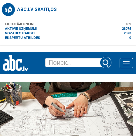
ABC.LV SKAITĻOS
LIETOTĀJI ONLINE
189
AKTĪVIE UZŅĒMUMI
28075
NOZARES RAKSTI
2373
EKSPERTU ATBILDES
0
Toggle
naviga