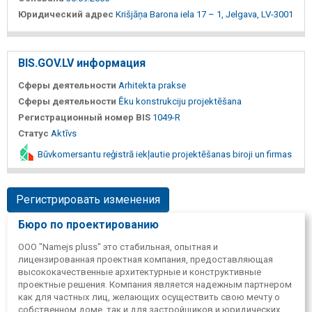
Юридический адрес
Krišjāņa Barona iela 17 – 1, Jelgava, LV-3001
BIS.GOV.LV информация
Сферы деятельности
Arhitekta prakse
Сферы деятельности
Ēku konstrukciju projektēšana
Регистрационный номер BIS
1049-R
Статус
Aktīvs
Būvkomersantu reģistrā iekļautie projektēšanas biroji un firmas
Регистрировать изменения
Бюро по проектированию
ООО "Namejs pluss" это стабильная, опытная и
лицензированная проектная компания, предоставляющая
высококачественные архитектурные и конструктивные
проектные решения. Компания является надежным партнером
как для частных лиц, желающих осуществить свою мечту о
собственном доме, так и для застройщиков и юридических