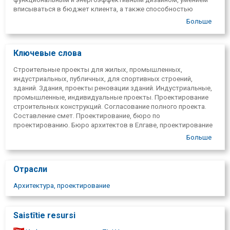
вписываться в бюджет клиента, а также способностью
находить оптимальные компромиссы между пожеланиями
Больше
клиента и требованиями строительных органов.
Ключевые слова
Строительные проекты для жилых, промышленных,
индустриальных, публичных, для спортивных строений,
зданий. Здания, проекты реновации зданий. Индустриальные,
промышленные, индивидуальные проекты. Проектирование
строительных конструкций. Согласование полного проекта.
Составление смет. Проектирование, бюро по
проектированию. Бюро архитектов в Елгаве, проектирование
домов, архитектурные проекты, разработка строительного
Больше
проекта, проекты частных домов, проектирование
инженерных сетей, проект реконструкции, координация
проектов в строительном управлении, Строительная система
Отрасли
BIS, авторонадзор, Namejs Pluss.
Архитектура, проектирование
Saistītie resursi